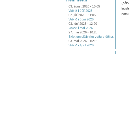
Fleiri fréttir
(sólp
03. ágúst 2026 - 15:05
lausl
Veðrið í Júlí 2026.
sem h
02. júlí 2026 - 11:05
Veðrið í Júní 2026.
03. júní 2026 - 12:20
Veðrið í maí 2026.
27. maí 2026 - 10:20
Skipt um sjálfvirku veðurstöðina.
03. maí 2026 - 16:16
Veðrið í Apríl 2026.