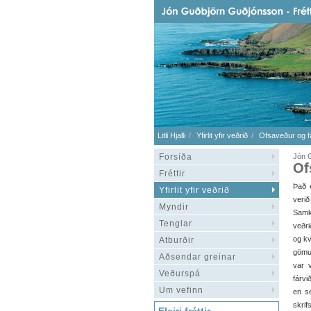
Litli Hjalli
Yfirlit yfir veðrið
Ofsaveður og fá
Forsíða
Jón G
Of
Fréttir
Það e
Yfirlit yfir veðrið
veri
Myndir
Samk
Tenglar
veðri
og kv
Atburðir
gömul
Aðsendar greinar
var 
Veðurspá
fárvi
Um vefinn
en s
skrif