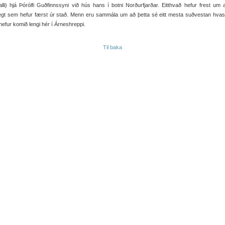
alli) hjá Þórólfi Guðfinnssyni við hús hans í botni Norðurfjarðar. Eitthvað hefur frest um
egt sem hefur færst úr stað. Menn eru sammála um að þetta sé eitt mesta suðvestan hvas
efur komið lengi hér í Árneshreppi.
Til baka