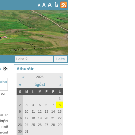
A
A
A
Atburðir
a
«
»
2026
«
ágúst
»
S
M
Þ
M
F
F
L
i og
1
2
3
4
5
6
7
8
9
10
11
12
13
14
15
em er
16
17
18
19
20
21
22
rtjóni
23
24
25
26
27
28
29
r með
30
31
verönd