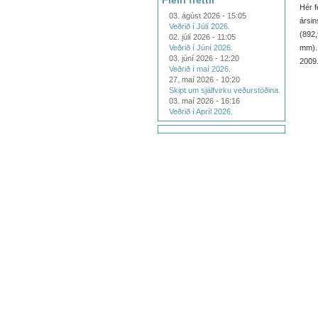
Fleiri fréttir
Hér f
03. ágúst 2026 - 15:05
ársi
Veðrið í Júlí 2026.
(892
02. júlí 2026 - 11:05
Veðrið í Júní 2026.
mm).
03. júní 2026 - 12:20
2009
Veðrið í maí 2026.
27. maí 2026 - 10:20
Skipt um sjálfvirku veðurstöðina.
03. maí 2026 - 16:16
Veðrið í Apríl 2026.