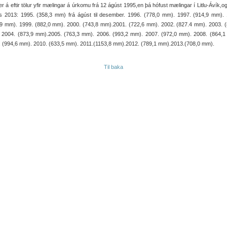
er á eftir tölur yfir mælingar á úrkomu frá 12 ágúst 1995,en þá hófust mælingar í Litlu-Ávík,og 
ns 2013: 1995. (358,3 mm) frá ágúst til desember. 1996. (778,0 mm). 1997. (914,9 mm). 
,9 mm). 1999. (882,0 mm). 2000. (743,8 mm).2001. (722,6 mm). 2002. (827.4 mm). 2003. (
 2004. (873,9 mm).2005. (763,3 mm). 2006. (993,2 mm). 2007. (972,0 mm). 2008. (864,1
. (994,6 mm). 2010. (633,5 mm). 2011.(1153,8 mm).2012. (789,1 mm).2013.(708,0 mm).
Til baka