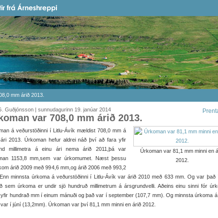
8,0 mm árið 2013.
. Guðjónsson | sunnudagurinn 19. janúar 2014
Prent
koman var 708,0 mm árið 2013.
an á veðurstöðinni í Litlu-Ávík mældist 708,0 mm á
 ári 2013. Úrkoman hefur aldrei náð því að fara yfir
nd millimetra á einu ári nema árið 2011,þá var
Úrkoman var 81,1 mm minni en á
man 1153,8 mm,sem var úrkomumet. Næst þessu
2012.
 kom árið 2009 með 994,6 mm,og árið 2006 með 993,2
Enn minnsta úrkoma á veðurstöðinni í Litlu-Ávík var árið 2010 með 633 mm. Og var það í
ið sem úrkoma er undir sjö hundruð millimetrum á ársgrundvelli. Aðeins einu sinni fór ú
 yfir hundrað mm í einum mánuði og það var í september (107,7 mm). Og minnsta úrkoma á 
var í júní (13,2mm). Úrkoman var því 81,1 mm minni en árið 2012.