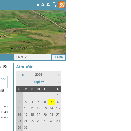
A
A
A
Atburðir
a
«
»
2026
«
ágúst
»
S
M
Þ
M
F
F
L
rið
1
2
3
4
5
6
7
8
 eina
9
10
11
12
13
14
15
rkoman
16
17
18
19
20
21
22
árinu
23
24
25
26
27
28
29
30
31