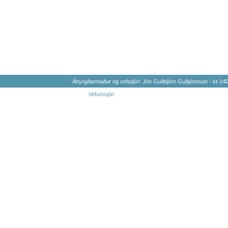
Ábyrgðarmaður og vefstjóri: Jón Guðbjörn Guðjónsson - kt-1
Vefumsjón