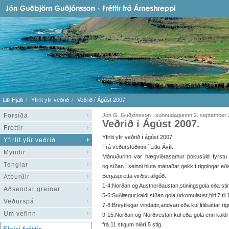
Litli Hjalli
Yfirlit yfir veðrið
Veðrið í Ágúst 2007.
Forsíða
Jón G. Guðjónsson | sunnudagurinn 2. september
Veðrið í Ágúst 2007.
Fréttir
Yfirlit yfir veðrið í ágúst 2007.
Yfirlit yfir veðrið
Frá veðurstöðinni í Litlu-Ávík.
Myndir
Mánuðurinn var hægviðrasamur þokusúld fyrstu
Tenglar
og síðan í seinni hluta mánaðar gekk í rigningar eða
Berjaspretta virðist allgóð.
Atburðir
1-4:Norðan og Austnorðaustan,stiningsgola eða stinnin
Aðsendar greinar
5-6:Suðlægur,kaldi,síðan gola,úrkomulaust,hiti 7 til 
Veðurspá
7-8:Breytilegar vindáttir,andvari eða kul,lítilsáttar rigni
Um vefinn
9-15:Norðan og Norðvestan,kul eða gola enn kaldi 
frá 11 stigum niðrí 5 stig.