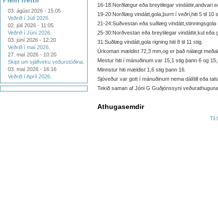
Fleiri fréttir
16-18:Norðlægur eða breytilegar vindáttir,andvari eða
03. ágúst 2026 - 15:05
19-20:Norðlæg vindátt,gola,þurrt í veðri,hiti 5 til 10 s
Veðrið í Júlí 2026.
21-24:Suðvestan eða suðlæg vindátt,stinningsgola upp 
02. júlí 2026 - 11:05
Veðrið í Júní 2026.
25-30:Norðvestan eða breytilegar vindáttir,kul eða gol
03. júní 2026 - 12:20
31:Suðlæg vindátt,gola rigning hiti 8 til 11 stig.
Veðrið í maí 2026.
Úrkoman mældist 72,3 mm,og er það nálægt meðalt
27. maí 2026 - 10:20
Mestur hiti í mánuðinum var 15,1 stig þann 6 og 15,
Skipt um sjálfvirku veðurstöðina.
03. maí 2026 - 16:16
Minnstur hiti mældist 1,6 stig þann 16.
Veðrið í Apríl 2026.
Sjóveður var gott í mánuðinum nema dálítill eða talsv
Tekið saman af Jóni G Guðjónssyni veðurathugun
Athugasemdir
Til