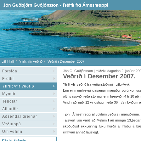
Litli Hjalli
Yfirlit yfir veðrið
Veðrið í Desember 2007.
Forsíða
Jón G. Guðjónsson | miðvikudagurinn 2. janúar 20
Veðrið í Desember 2007.
Fréttir
Yfirlit yfir veðrið frá veðurstöðinni í Litlu-Ávík.
Yfirlit yfir veðrið
Enn einn umhleypingasamur mánuður og úrkomus
Myndir
oft hvassviðri eða stormur,enn hægviðri 4 til 10 að
Tenglar
Vindhraði náði 12 vindstigum eða 36 m/s í kviðum 
Atburðir
Tjón í Árneshreppi af völdum veðurs í mánuðinum.
Aðsendar greinar
Talsvert tjón varð að Melum I að morgni 13,þegar 
Veðurspá
sköðuðust ekki,einnig fuku hurðir af hlöðu á b
Um vefinn
eitthvað annað lauslegt.