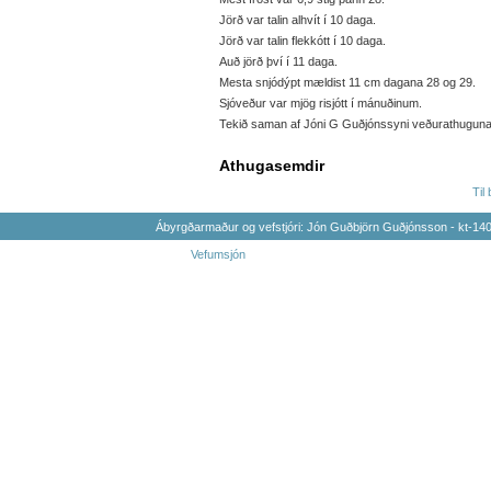
Jörð var talin alhvít í 10 daga.
Jörð var talin flekkótt í 10 daga.
Auð jörð því í 11 daga.
Mesta snjódýpt mældist 11 cm dagana 28 og 29.
Sjóveður var mjög risjótt í mánuðinum.
Tekið saman af Jóni G Guðjónssyni veðurathugunarm
Athugasemdir
Til
Ábyrgðarmaður og vefstjóri: Jón Guðbjörn Guðjónsson - kt-1
Vefumsjón