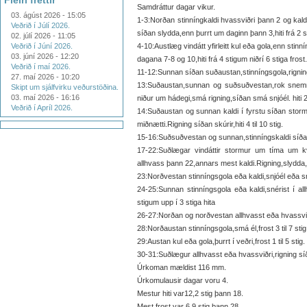
Fleiri fréttir
Samdráttur dagar vikur.
03. ágúst 2026 - 15:05
1-3:Norðan stinníngkaldi hvassviðri þann 2 og kaldi
Veðrið í Júlí 2026.
síðan slydda,enn þurrt um daginn þann 3,hiti frá 2 st
02. júlí 2026 - 11:05
Veðrið í Júní 2026.
4-10:Austlæg vindátt yfirleitt kul eða gola,enn stinn
03. júní 2026 - 12:20
dagana 7-8 og 10,hiti frá 4 stigum niðrí 6 stiga frost.
Veðrið í maí 2026.
11-12:Sunnan síðan suðaustan,stinníngsgola,rigning,hi
27. maí 2026 - 10:20
13:Suðaustan,sunnan og suðsuðvestan,rok snemm
Skipt um sjálfvirku veðurstöðina.
03. maí 2026 - 16:16
niður um hádegi,smá rigning,síðan smá snjóél. hiti 2 t
Veðrið í Apríl 2026.
14:Suðaustan og sunnan kaldi í fyrstu síðan storm
miðnætti.Rigning síðan skúrir,hiti 4 til 10 stig.
15-16:Suðsuðvestan og sunnan,stinníngskaldi síðan sti
17-22:Suðlægar vindáttir stormur um tíma um k
allhvass þann 22,annars mest kaldi.Rigning,slydda,sk
23:Norðvestan stinníngsgola eða kaldi,snjóél eða snj
24-25:Sunnan stinníngsgola eða kaldi,snérist í a
stigum upp í 3 stiga hita
26-27:Norðan og norðvestan allhvasst eða hvassviðri
28:Norðaustan stinníngsgola,smá él,frost 3 til 7 stig
29:Austan kul eða gola,þurrt í veðri,frost 1 til 5 stig.
30-31:Suðlægur allhvasst eða hvassviðri,rigning síðan 
Úrkoman mældist 116 mm.
Úrkomulausir dagar voru 4.
Mestur hiti var12,2 stig þann 18.
Mest frost var 6,9 stig þann 28.