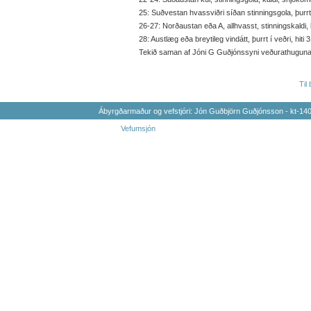
25: Suðvestan hvassviðri síðan stinningsgola, þurrt í v
26-27: Norðaustan eða A, allhvasst, stinningskaldi, ka
28: Austlæg eða breytileg vindátt, þurrt í veðri, hiti 3 t
Tekið saman af Jóni G Guðjónssyni veðurathugunarm
Til
Ábyrgðarmaður og vefstjóri: Jón Guðbjörn Guðjónsson - kt-1
Vefumsjón