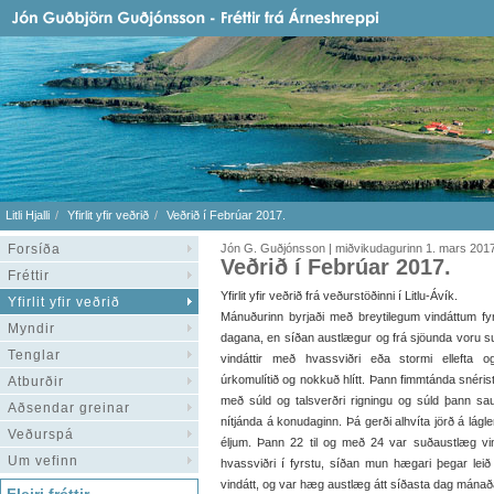
Litli Hjalli
Yfirlit yfir veðrið
Veðrið í Febrúar 2017.
Forsíða
Jón G. Guðjónsson | miðvikudagurinn 1. mars 201
Veðrið í Febrúar 2017.
Fréttir
Yfirlit yfir veðrið frá veðurstöðinni í Litlu-Ávík.
Yfirlit yfir veðrið
Mánuðurinn byrjaði með breytilegum vindáttum fy
Myndir
dagana, en síðan austlægur og frá sjöunda voru 
Tenglar
vindáttir með hvassviðri eða stormi ellefta og
úrkomulítið og nokkuð hlítt. Þann fimmtánda snérist 
Atburðir
með súld og talsverðri rigningu og súld þann s
Aðsendar greinar
nítjánda á konudaginn. Þá gerði alhvíta jörð á lágle
Veðurspá
éljum. Þann 22 til og með 24 var suðaustlæg v
Um vefinn
hvassviðri í fyrstu, síðan mun hægari þegar leið
vindátt, og var hæg austlæg átt síðasta dag mánað