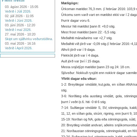
Fleiri fréttir
Mæligögn:
03. ágúst 2026 - 15:05
Úrkoman mældist 76,3 mm. (í febrúar 2016: 103,9
Veðrið í Júlí 2026.
Úrkomu sem varð vart en mældist ekki var í 2 daga
02. júlí 2026 - 11:05
Veðrið í Júní 2026.
Þurrir dagar voru 6.
03. júní 2026 - 12:20
Mestur hiti mældist þann 8: +9,0 stig.
Veðrið í maí 2026.
Mest frost mældist þann 22: -5,5 stig.
27. maí 2026 - 10:20
Meðalhiti mánaðarins var +2,7 stig.
Skipt um sjálfvirku veðurstöðina.
03. maí 2026 - 16:16
Meðalhiti við jörð var -0,09 stig.(í febrúar 2016:-4,11
Veðrið í Apríl 2026.
Alhvít jörð var í 9 daga.
Flekkótt jörð var í 4 daga.
Auð jörð var því í 15 daga.
Mesta snjódýpt mældist þann 23 og 24: 18 cm.
Sjóveður: Nokkuð rysjótt enn nokkrir dagar sæmileg
Yfirlit dagar eða vikur:
1-2: Breytilegar vindáttir, kul,gola, en síðan ANA kald
stig.
3-6: Norðlæg eða austlæg vindátt, gola, stinningsgo
þurrt í veðri þ.6. hiti -0 til 6 stig.
7-14: Suðlægar vindáttir S, SV, stinningsgola, kaldi
11, 12, en síðan gola, skúrir, rigning, enn þurrt 9, 10 o
15-19: Norðan og NA, gola eða stinningsgola, súld, ri
20: Breytileg vindátt andvari, aðeins snjókomuvottur, hi
21: Norðaustan stinningsgola, stinningskaldi, en NV sti
22-24: Suðaustan kul, stinningsgola, kaldi, snjókoma, 