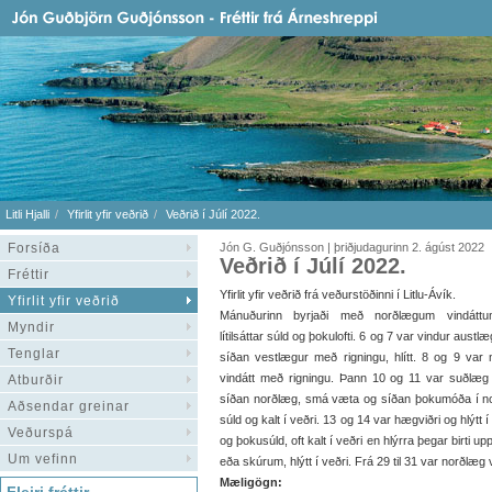
Litli Hjalli
Yfirlit yfir veðrið
Veðrið í Júlí 2022.
Forsíða
Jón G. Guðjónsson | þriðjudagurinn 2. ágúst 2022
Veðrið í Júlí 2022.
Fréttir
Yfirlit yfir veðrið frá veðurstöðinni í Litlu-Ávík.
Yfirlit yfir veðrið
Mánuðurinn byrjaði með norðlægum vindátt
Myndir
lítilsáttar súld og þokulofti. 6 og 7 var vindur austl
Tenglar
síðan vestlægur með rigningu, hlítt. 8 og 9 var
vindátt með rigningu. Þann 10 og 11 var suðlæg 
Atburðir
síðan norðlæg, smá væta og síðan þokumóða í nor
Aðsendar greinar
súld og kalt í veðri. 13 og 14 var hægviðri og hlýtt í
Veðurspá
og þokusúld, oft kalt í veðri en hlýrra þegar birti up
Um vefinn
eða skúrum, hlýtt í veðri. Frá 29 til 31 var norðlæg
Mæligögn: