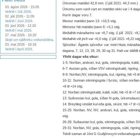
Fleiri fréttir
Úrkoman mældist 42,8 mm. (í júlí 2021: 44,3 mm.)
03. ágúst 2026 - 15:05
Úrkomu sem varð vart en mældist ekki var í 4 daga
Veðrið í Júlí 2026.
Þurrir dagar voru 7.
02. júlí 2026 - 11:05
Veðrið í Júní 2026.
Mestur mældist þann 13: +16,5 stig.
03. júní 2026 - 12:20
Minnstur hiti mældist þann 6: +3,1 stig.
Veðrið í maí 2026.
Meðalhiti mánaðarins var +8,7 stig. (í júlí 2021: +8,3
27. maí 2026 - 10:20
Meðalhiti við jörð var +6,0 stig. (í júlí 2021 +8,22 stig
Skipt um sjálfvirku veðurstöðina.
03. maí 2026 - 16:16
Sjóveður: Ágætis sjóveður var meiri hluta mánaðarins
Veðrið í Apríl 2026.
dagana, 7, 12, 13, 28, 29, 30 og 31. Það var dálítill sj
Yfirlit dagar eða vikur:
1-5: Norðan, andvari, kul, gola, stinningsgola, kaldi, 
6-7: Austan gola, síðan VSV stinningskaldi, rigning, hi
8-9: Norðan,NV, stinningsgola, kul, rigning, hiti +5 til
10-11: Sunnan stinningsgola í fyrstu, síðan norðan 
+8 til +14 stig.
12: Norðan stinningskaldi, kaldi, súld, hiti +5 til +7 st
13: Suðvestan kul, gola, síðan N gola, úrkomulaust, hi
14: Breytileg vindátt kul eða gola, skúrir, hiti +7 til +1
15-25: Norðan, NV, NV, andvari, kul, gola, stinning
stig.
26-28: Suðaustan kul, gola, stinningsgola, síðan SV kal
29-31: Norðan, NV, gola, stinningsgola, súld, rigning, h
Tekið saman af Jóni G Guðjónssyni veðurathugunarm