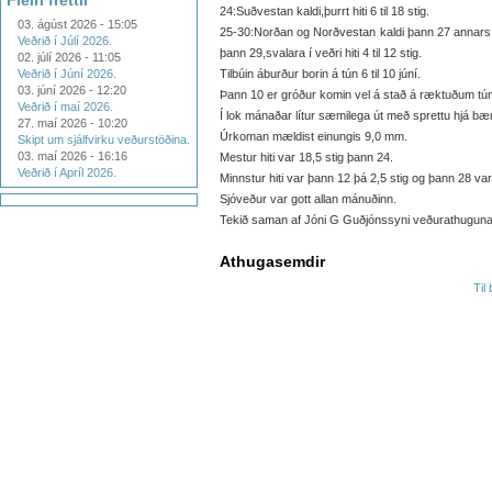
Fleiri fréttir
24:Suðvestan kaldi,þurrt hiti 6 til 18 stig.
03. ágúst 2026 - 15:05
25-30:Norðan og Norðvestan kaldi þann 27 annars 
Veðrið í Júlí 2026.
þann 29,svalara í veðri hiti 4 til 12 stig.
02. júlí 2026 - 11:05
Veðrið í Júní 2026.
Tilbúin áburður borin á tún 6 til 10 júní.
03. júní 2026 - 12:20
Þann 10 er gróður komin vel á stað á ræktuðum túnu
Veðrið í maí 2026.
Í lok mánaðar lítur sæmilega út með sprettu hjá bæ
27. maí 2026 - 10:20
Úrkoman mældist einungis 9,0 mm.
Skipt um sjálfvirku veðurstöðina.
03. maí 2026 - 16:16
Mestur hiti var 18,5 stig þann 24.
Veðrið í Apríl 2026.
Minnstur hiti var þann 12 þá 2,5 stig og þann 28 var 
Sjóveður var gott allan mánuðinn.
Tekið saman af Jóni G Guðjónssyni veðurathugunar
Athugasemdir
Til