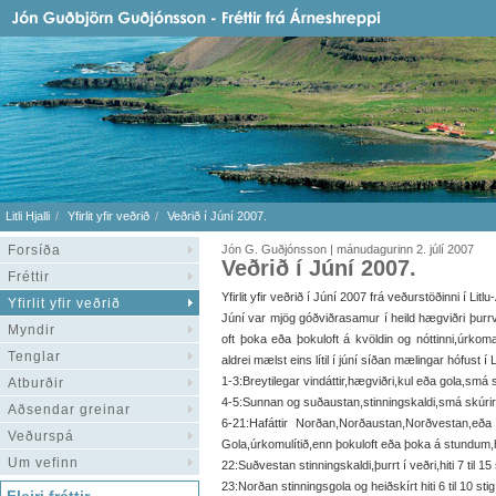
Litli Hjalli
Yfirlit yfir veðrið
Veðrið í Júní 2007.
Forsíða
Jón G. Guðjónsson | mánudagurinn 2. júlí 2007
Veðrið í Júní 2007.
Fréttir
Yfirlit yfir veðrið í Júní 2007 frá veðurstöðinni í Litlu
Yfirlit yfir veðrið
Júní var mjög góðviðrasamur í heild hægviðri þurrv
Myndir
oft þoka eða þokuloft á kvöldin og nóttinni,úrkom
Tenglar
aldrei mælst eins lítil í júní síðan mælingar hófust 
1-3:Breytilegar vindáttir,hægviðri,kul eða gola,smá sk
Atburðir
4-5:Sunnan og suðaustan,stinningskaldi,smá skúrir,hit
Aðsendar greinar
6-21:Hafáttir Norðan,Norðaustan,Norðvestan,eða b
Veðurspá
Gola,úrkomulítið,enn þokuloft eða þoka á stundum,hlítt 
Um vefinn
22:Suðvestan stinningskaldi,þurrt í veðri,hiti 7 til 15 
23:Norðan stinningsgola og heiðskírt hiti 6 til 10 stig