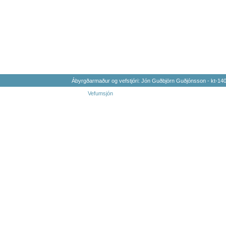
Ábyrgðarmaður og vefstjóri: Jón Guðbjörn Guðjónsson - kt-1
Vefumsjón