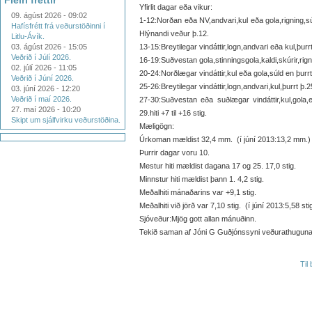
Fleiri fréttir
Yfirlit dagar eða vikur:
09. ágúst 2026 - 09:02
1-12:Norðan eða NV,andvari,kul eða gola,rigning,súld,
Hafísfrétt frá veðurstöðinni í
Hlýnandi veður þ.12.
Litlu-Ávík.
03. ágúst 2026 - 15:05
13-15:Breytilegar vindáttir,logn,andvari eða kul,þurrt 
Veðrið í Júlí 2026.
16-19:Suðvestan gola,stinningsgola,kaldi,skúrir,rigning
02. júlí 2026 - 11:05
20-24:Norðlægar vindáttir,kul eða gola,súld en þurrt þ
Veðrið í Júní 2026.
25-26:Breytilegar vindáttir,logn,andvari,kul,þurrt þ.25
03. júní 2026 - 12:20
Veðrið í maí 2026.
27-30:Suðvestan eða suðlægar vindáttir,kul,gola,e
27. maí 2026 - 10:20
29.hiti +7 til +16 stig.
Skipt um sjálfvirku veðurstöðina.
Mæligögn:
Úrkoman mældist 32,4 mm. (í júní 2013:13,2 mm.)
Þurrir dagar voru 10.
Mestur hiti mældist dagana 17 og 25. 17,0 stig.
Minnstur hiti mældist þann 1. 4,2 stig.
Meðalhiti mánaðarins var +9,1 stig.
Meðalhiti við jörð var 7,10 stig. (í júní 2013:5,58 sti
Sjóveður:Mjög gott allan mánuðinn.
Tekið saman af Jóni G Guðjónssyni veðurathugunarm
Til