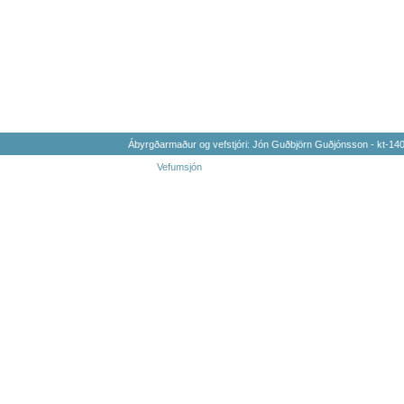
Ábyrgðarmaður og vefstjóri: Jón Guðbjörn Guðjónsson - kt-1
Vefumsjón