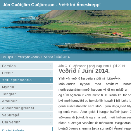
Litli Hjalli
Yfirlit yfir veðrið
Veðrið í Júní 2014.
Forsíða
Jón G. Guðjónsson | þriðjudagurinn 1. júlí 2014
Veðrið í Júní 2014.
Fréttir
Yfirlit yfir veðrið frá veðurstöðinni í Litlu-Ávík.
Yfirlit yfir veðrið
Mánuðurinn byrjaði með hafáttum nor
Myndir
norðvestanáttum,með hægum vindi en mikið um þ
Tenglar
og súld og fremur köldu veðri til 11. Þann 12. fór að
byli með hægviðri og þokuloftið hopaði í bili. Loks 
Atburðir
gerði suðvestanáttir sem stóð í fjóra daga,með hlý
Aðsendar greinar
og smá vætu. Aftur gekk í hægar hafáttir þann 
Veðurspá
viðkomandi þokulofti og smá súld með köflum,sem s
Um vefinn
síðan suðlægar vindáttir út mánuðinn. Hægviðras
byrjaði óvenju snemma þetta sumarið í Árneshrepp