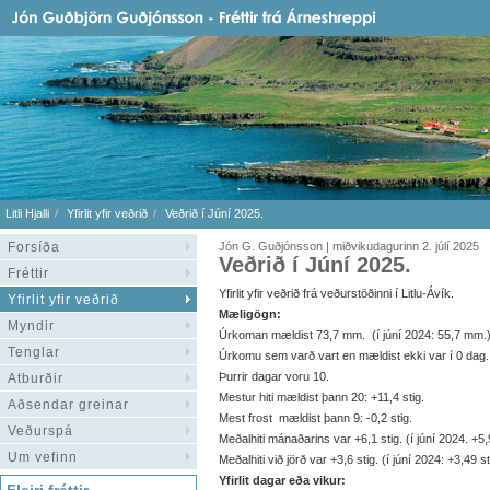
Litli Hjalli
Yfirlit yfir veðrið
Veðrið í Júní 2025.
Forsíða
Jón G. Guðjónsson | miðvikudagurinn 2. júlí 2025
Veðrið í Júní 2025.
Fréttir
Yfirlit yfir veðrið frá veðurstöðinni í Litlu-Ávík.
Yfirlit yfir veðrið
Mæligögn:
Myndir
Úrkoman mældist 73,7 mm. (í júní 2024: 55,7 mm.
Tenglar
Úrkomu sem varð vart en mældist ekki var í 0 dag.
Þurrir dagar voru 10.
Atburðir
Mestur hiti mældist þann 20: +11,4 stig.
Aðsendar greinar
Mest frost mældist þann 9: -0,2 stig.
Veðurspá
Meðalhiti mánaðarins var +6,1 stig. (í júní 2024. +5,9
Um vefinn
Meðalhiti við jörð var +3,6 stig. (í júní 2024: +3,49 st
Yfirlit dagar eða vikur: