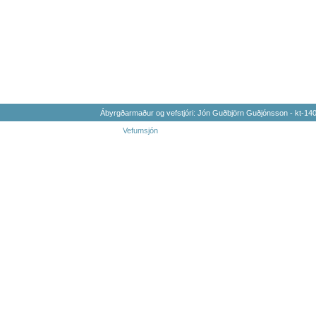
Ábyrgðarmaður og vefstjóri: Jón Guðbjörn Guðjónsson - kt-1
Vefumsjón