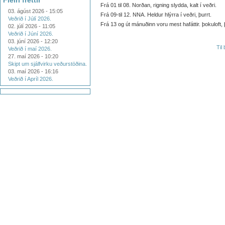
Fleiri fréttir
Frá 01 til 08. Norðan, rigning slydda, kalt í veðri.
03. ágúst 2026 - 15:05
Frá 09-til 12. NNA. Heldur hlýrra í veðri, þurrt.
Veðrið í Júlí 2026.
Frá 13 og út mánuðinn voru mest hafáttir. þokuloft, þ
02. júlí 2026 - 11:05
Veðrið í Júní 2026.
03. júní 2026 - 12:20
Til
Veðrið í maí 2026.
27. maí 2026 - 10:20
Skipt um sjálfvirku veðurstöðina.
03. maí 2026 - 16:16
Veðrið í Apríl 2026.