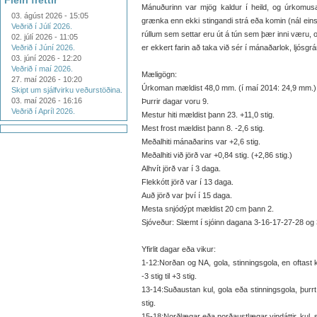
Fleiri fréttir
Mánuðurinn var mjög kaldur í heild, og úrkomus
03. ágúst 2026 - 15:05
grænka enn ekki stingandi strá eða komin (nál eins
Veðrið í Júlí 2026.
rúllum sem settar eru út á tún sem þær inni væru, og 
02. júlí 2026 - 11:05
Veðrið í Júní 2026.
er ekkert farin að taka við sér í mánaðarlok, ljósgrá
03. júní 2026 - 12:20
Veðrið í maí 2026.
Mæligögn:
27. maí 2026 - 10:20
Úrkoman mældist 48,0 mm. (í maí 2014: 24,9 mm.)
Skipt um sjálfvirku veðurstöðina.
03. maí 2026 - 16:16
Þurrir dagar voru 9.
Veðrið í Apríl 2026.
Mestur hiti mældist þann 23. +11,0 stig.
Mest frost mældist þann 8. -2,6 stig.
Meðalhiti mánaðarins var +2,6 stig.
Meðalhiti við jörð var +0,84 stig. (+2,86 stig.)
Alhvít jörð var í 3 daga.
Flekkótt jörð var í 13 daga.
Auð jörð var því í 15 daga.
Mesta snjódýpt mældist 20 cm þann 2.
Sjóveður: Slæmt í sjóinn dagana 3-16-17-27-28 og 
Yfirlit dagar eða vikur:
1-12:Norðan og NA, gola, stinningsgola, en oftast kal
-3 stig til +3 stig.
13-14:Suðaustan kul, gola eða stinningsgola, þurrt í v
stig.
15-18:Norðlægar eða norðaustlægar vindáttir, kul, sti