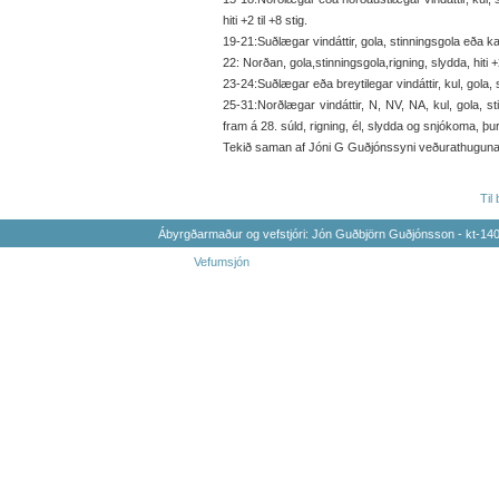
hiti +2 til +8 stig.
19-21:Suðlægar vindáttir, gola, stinningsgola eða kaldi,
22: Norðan, gola,stinningsgola,rigning, slydda, hiti +2 
23-24:Suðlægar eða breytilegar vindáttir, kul, gola, sti
25-31:Norðlægar vindáttir, N, NV, NA, kul, gola, st
fram á 28. súld, rigning, él, slydda og snjókoma, þurrt 
Tekið saman af Jóni G Guðjónssyni veðurathugunarm
Til
Ábyrgðarmaður og vefstjóri: Jón Guðbjörn Guðjónsson - kt-1
Vefumsjón