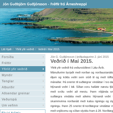
Litli Hjalli
Yfirlit yfir veðrið
Veðrið í Maí 2015.
Forsíða
Jón G. Guðjónsson | þriðjudagurinn 2. júní 2015
Veðrið í Maí 2015.
Fréttir
Yfirlit yfir veðrið frá veðurstöðinni í Litlu-Ávík.
Yfirlit yfir veðrið
Mánuðurinn byrjaði með norðan og norðaustanát
Myndir
éljum og köldu veðri sem stóð til og með tólft
Tenglar
mánaðar. Þá snerist til suðlægrar vindáttar í tvo 
hlýnandi veðri í bili. Síðan voru hafáttir næstu fj
Atburðir
með svölu veðri að mestu. Þann nítjánda sner
Aðsendar greinar
suðlægra vindátta með aðeins hlýnandi veðri ti
Veðurspá
skammvinna norðanátt með kalsa rigningu og slyd
Um vefinn
rigningu. Þann 25 snerist til norðlægrar vindáttar
með snjókomu og síðan slyddu fram á 28. Norðlæga