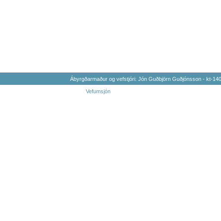
Ábyrgðarmaður og vefstjóri: Jón Guðbjörn Guðjónsson - kt-1
Vefumsjón