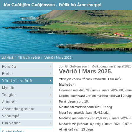
Litli Hjalli
Yfirlit yfir veðrið
Veðrið í Mars 2025.
Forsíða
Jón G. Guðjónsson | miðvikudagurinn 2. apríl 2025
Veðrið í Mars 2025.
Fréttir
Yfirlit yfir veðrið frá veðurstöðinni í Litlu-Ávík.
Yfirlit yfir veðrið
Mæligögn:
Myndir
Úrkoman mældist 79,9 mm. (í mars 2024: 80,5 mm
Tenglar
Úrkomu sem varð vart en mældist ekki var í 2 daga
Þurrir dagar voru 10.
Atburðir
Mestur hiti mældist þann 18: +9,7 stig.
Aðsendar greinar
Mest frost mældist þann 5:-4,1 stig.
Veðurspá
Meðalhiti mánaðarins var +2,8 stig. (í mars 2024: -0,
Um vefinn
Meðalhiti við jörð var -0,4 stig. (í mars 2024:-2,97 st
Alhvít jörð var í 13 daga.