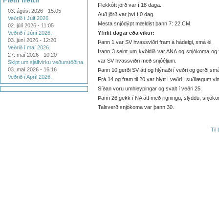
Fleiri fréttir
Flekkótt jörð var í 18 daga.
03. ágúst 2026 - 15:05
Auð jörð var því í 0 dag.
Veðrið í Júlí 2026.
Mesta snjódýpt mældist þann 7: 22.CM.
02. júlí 2026 - 11:05
Veðrið í Júní 2026.
Yfirlit dagar eða vikur:
03. júní 2026 - 12:20
Þann 1 var SV hvassviðri fram á hádeigi, smá él.
Veðrið í maí 2026.
Þann 3 seint um kvöldið var ANA og snjókoma og f
27. maí 2026 - 10:20
var SV hvassviðri með snjóéljum.
Skipt um sjálfvirku veðurstöðina.
03. maí 2026 - 16:16
Þann 10 gerði SV átt og hlýnaði í veðri og gerði smá
Veðrið í Apríl 2026.
Frá 14 og fram til 20 var hlýtt í veðri í suðlægum vi
Síðan voru umhleypingar og svalt í veðri 25.
Þann 26 gekk í NA átt með rigningu, slyddu, snjóko
Talsverð snjókoma var þann 30.
Til