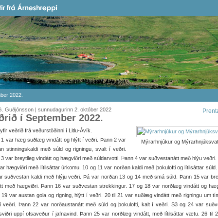
mber 2022.
G. Guðjónsson | sunnudagurinn 2. október 2022
Prent
ðrið í September 2022.
t yfir veðrið frá veðurstöðinni í Litlu-Ávík.
1 var hæg suðlæg vindátt og hlýtt í veðri. Þann 2 var
Mýrarhnjúkur og Mýrarhnjúksvat
n stinningskaldi með súld og rigningu, svalt í veðri.
3 var breytileg vindátt og hægviðri með súldarvotti. Þann 4 var suðvestanátt með hlýu veðri.
 var hægviðri með lítilsáttar úrkomu. 10 og 11 var norðan kaldi með þokulofti og lítilsáttar súld
r suðvestan kaldi með hlýju veðri. Þá var norðan 13 og 14 með smá súld. Þann 15 var bre
tt með hægviðri. Þann 16 var suðvestan strekkingur. 17 og 18 var norðlæg vindátt og hæg
19 var austan gola og rigning, hlýtt í veðri. 20 til 21 var suðlæg vindátt með rigningu um t
 í veðri. Þann 22 var norðaustanátt með súld og þokulofti, kalt í veðri. S3 og 24 var suð
viðri uppí ofsaveður í jafnavind. Þann 25 var norðlæg vindátt, með lítilsáttar vætu. 26 til 