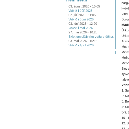
Fleiri fréttir
hægvi
03. ágúst 2026 - 15:05
kvöld
Veðrið í Júlí 2026.
Vindu
02. júlí 2026 - 11:05
Veðrið í Júní 2026.
Borga
03. júní 2026 - 12:20
Mæli
Veðrið í maí 2026.
Úrko
27. maí 2026 - 10:20
Úrkom
Skipt um sjálfvirku veðurstöðina.
03. maí 2026 - 16:16
Þurri
Veðrið í Apríl 2026.
Mestu
Minns
Meðal
Meðal
Sjóve
sjóve
talsve
Yfirl
1: Su
2: No
3: Bre
4: Su
5-9: 
10-11
12: S
13-14