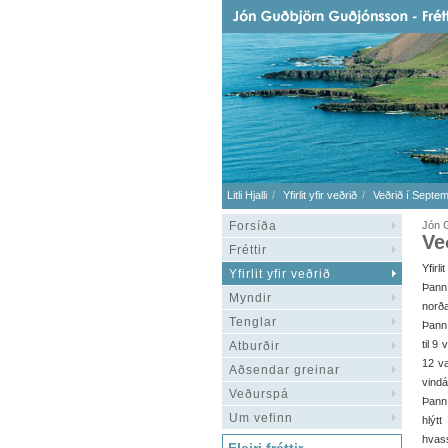
Litli Hjalli
Yfirlit yfir veðrið
Veðrið í Septe
Forsíða
Jón 
Ve
Fréttir
Yfirli
Yfirlit yfir veðrið
Þann 
Myndir
norða
Tenglar
Þann 
til 9
Atburðir
12 va
Aðsendar greinar
vindá
Veðurspá
Þann 
Um vefinn
hlýtt
hvass