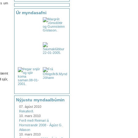
ass um
Úr myndasafni
 slæmt
 sjór,
Nýjustu myndaalbúmin
07. ágúst 2010
Rekaferð.
10. mars 2010
Ferð með Reimari á
Hornstrandir 2008 - Ágúst G.
Atlason
10. mars 2010