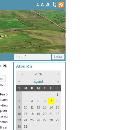
A
A
A
Atburðir
a
«
»
2026
«
ágúst
»
n.
S
M
Þ
M
F
F
L
 Frá 5
1
. Þann
2
3
4
5
6
7
8
ytileg
9
10
11
12
13
14
15
viðri.
16
17
18
19
20
21
22
íma og
23
24
25
26
27
28
29
vestan
30
31
28 var