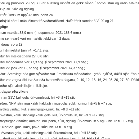
ðri og þurrviðri. 29 og 30 var austlæg vindátt en gekk síðan í norðaustan og orðin allhv
ið þ.30. Súld og rigning.
r fór í kviðum uppí 43 m/s þann 24.
rísjaki sást í mánuðinum frá veðurstöðinni. Hafísfréttir sendar á VÍ 20 og 21.
gögn:
man mældist 33,0 mm. ( í september 2021 188,6 mm.)
u sem varð vart en mældist ekki var í 2 daga.
r dagar voru 12.
r hiti mældist þann 4: +17,1 stig.
tur hiti mældist þann 27: 0,0 stig.
hiti mánaðarins var +7,3 stig. (í september 2021 +7,9 stig.)
hiti við jörð var +2,72 stig. (í september 2021 +4,37 stig.)
ður: Sæmilegt eða gott sjóveður var í meirihluta mánaðarins, gráð, sjólítið, dálítill sjór. Enn
ður var vegna ölduhæðar eða hvassviðra dagana, 2, 10, 12, 13, 16, 24, 25, 26, 27, 30. Dálítill
rður sjór, allmikill sjór, mikill sjór.
it dagar eða vikur:
nnan SSV, kul, gola, úrkomulaust, hiti +8 til +13 stig.
rðan, NNV, stinningskaldi, kaldi,stinningsgola, súld, rigning, hiti +5 til +7 stig.
ytileg vindátt, kul, stinningsgola,súld, hiti +8 til +11 stig.
ðvestan, kaldi, stinningskaldi, gola, kul, úrkomulaust, hiti +9 til +17 stig.
Breytilegar vindáttir, andvari, kul, þoka, súld, rigning, úrkomulaust 5 og 6, hiti +2 til +15 stig.
: Norðan, gola, kaldi, þoka, súld, hiti +3 til +8 stig.
uðvestan gola, kaldi, stinningskaldi, úrkomulaust, hiti +9 til 13 stig.
: Norðan kaldi, stinningsgola, kul, súld, úrkomulaust þ.14. Hiti +3 til +7 stig.