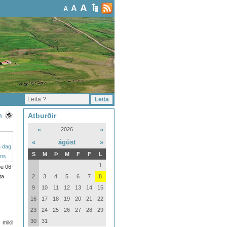
A
A
A
Atburðir
a
«
»
2026
«
ágúst
»
S
M
Þ
M
F
F
L
1
u 06-
ta
2
3
4
5
6
7
8
9
10
11
12
13
14
15
16
17
18
19
20
21
22
23
24
25
26
27
28
29
30
31
 mikil