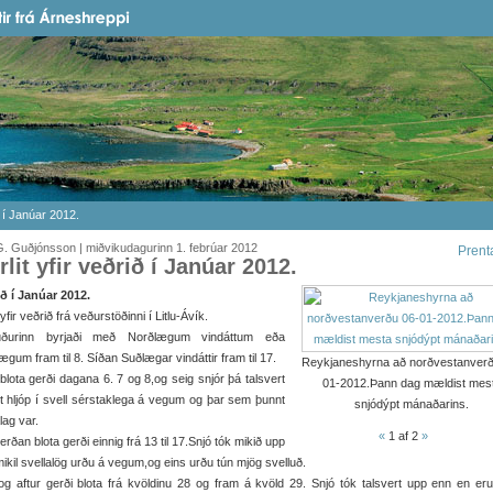
ið í Janúar 2012.
. Guðjónsson | miðvikudagurinn 1. febrúar 2012
Prent
irlit yfir veðrið í Janúar 2012.
ð í Janúar 2012.
t yfir veðrið frá veðurstöðinni í Litlu-Ávík.
ðurinn byrjaði með Norðlægum vindáttum eða
ægum fram til 8. Síðan Suðlægar vindáttir fram til 17.
Reykjaneshyrna að norðvestanverð
lota gerði dagana 6. 7 og 8,og seig snjór þá talsvert
01-2012.Þann dag mældist mes
lt hljóp í svell sérstaklega á vegum og þar sem þunnt
snjódýpt mánaðarins.
lag var.
«
1
af 2
»
erðan blota gerði einnig frá 13 til 17.Snjó tók mikið upp
ikil svellalög urðu á vegum,og eins urðu tún mjög svelluð.
g aftur gerði blota frá kvöldinu 28 og fram á kvöld 29. Snjó tók talsvert upp enn en eru