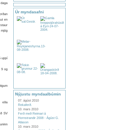
 daga
Úr myndasafni
Norðan
aut en
 staur
r mjög
5 uppí
l 9 og
stigum
Nýjustu myndaalbúmin
07. ágúst 2010
a eða
Rekaferð.
10. mars 2010
með SV
Ferð með Reimari á
Hornstrandir 2008 - Ágúst G.
Atlason
uninn
10. mars 2010