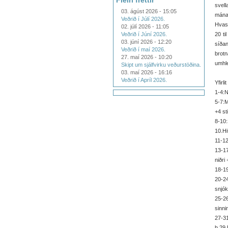
Fleiri fréttir
svel
03. ágúst 2026 - 15:05
mánað
Veðrið í Júlí 2026.
Hvass
02. júlí 2026 - 11:05
Veðrið í Júní 2026.
20 ti
03. júní 2026 - 12:20
síðan
Veðrið í maí 2026.
brotn
27. maí 2026 - 10:20
umhle
Skipt um sjálfvirku veðurstöðina.
03. maí 2026 - 16:16
Veðrið í Apríl 2026.
Yfirl
1-4:N
5-7:M
+4 st
8-10:
10.Hit
11-12
13-17
niðri 
18-19
20-2
snjók
25-26
sinni
27-3
þ.29.