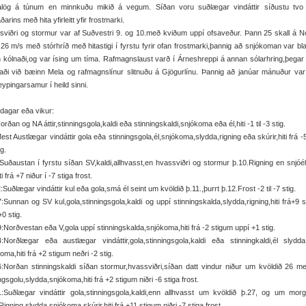
lalög á túnum en minnkuðu mikið á vegum. Síðan voru suðlægar vindáttir síðustu tvo
arins með hita yfirleitt yfir frostmarki.
viðri og stormur var af Suðvestri 9. og 10.með kviðum uppí ofsaveður. Þann 25 skall á 
l 26 m/s með stórhríð með hitastigi í fyrstu fyrir ofan frostmarki,þannig að snjókoman var bl
 kólnaði,og var ísing um tíma. Rafmagnslaust varð í Árneshreppi á annan sólarhring,þegar
aði við bæinn Mela og rafmagnslínur slitnuðu á Gjögurlínu. Þannig að janúar mánuður va
ypingarsamur í heild sinni.
it dagar eða vikur:
orðan og NA áttir,stinningsgola,kaldi eða stinningskaldi,snjókoma eða él,hiti -1 til -3 stig.
est Austlægar vindáttir gola eða stinningsgola,él,snjókoma,slydda,rigning eða skúrir,hiti frá -
ig.
Suðaustan í fyrstu síðan SV,kaldi,allhvasst,en hvassviðri og stormur þ.10.Rigning en snjóé
i frá +7 niður í -7 stiga frost.
:Suðlægar vindáttir kul eða gola,smá él seint um kvöldið þ.11.,þurrt þ.12.Frost -2 til -7 stig.
:Sunnan og SV kul,gola,stinningsgola,kaldi og uppí stinningskalda,slydda,rigning,hiti frá+9 
+0 stig.
:Norðvestan eða V,gola uppí stinningskalda,snjókoma,hiti frá -2 stigum uppí +1 stig.
4:Norðlægar eða austlægar vindáttir,gola,stinningsgola,kaldi eða stinningkaldi,él slydd
oma,hiti frá +2 stigum neðri -2 stig.
:Norðan stinningskaldi síðan stormur,hvassviðri,síðan datt vindur niður um kvöldið 26 
ngsgolu,slydda,snjókoma,hiti frá +2 stigum niðri -6 stiga frost.
1:Suðlægar vindáttir gola,stinningsgola,kaldi,enn allhvasst um kvöldið þ.27, og um morg
Rigning,slydda,snjókoma,skúrir,hiti frá +11 stigum niðri -7 stiga frost.