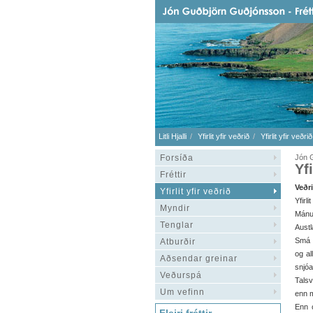
Litli Hjalli
Yfirlit yfir veðrið
Yfirlit yfir veðr
Forsíða
Jón G
Yf
Fréttir
Veðri
Yfirlit yfir veðrið
Yfirli
Myndir
Mánu
Tenglar
Austl
Smá b
Atburðir
og al
Aðsendar greinar
snjóa
Veðurspá
Talsv
Um vefinn
enn m
Enn o