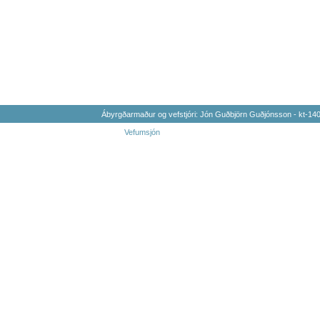
Ábyrgðarmaður og vefstjóri: Jón Guðbjörn Guðjónsson - kt-1
Vefumsjón