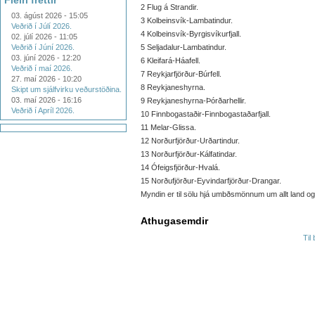
Fleiri fréttir
2 Flug á Strandir.
03. ágúst 2026 - 15:05
3 Kolbeinsvík-Lambatindur.
Veðrið í Júlí 2026.
4 Kolbeinsvík-Byrgisvíkurfjall.
02. júlí 2026 - 11:05
Veðrið í Júní 2026.
5 Seljadalur-Lambatindur.
03. júní 2026 - 12:20
6 Kleifará-Háafell.
Veðrið í maí 2026.
7 Reykjarfjörður-Búrfell.
27. maí 2026 - 10:20
8 Reykjaneshyrna.
Skipt um sjálfvirku veðurstöðina.
03. maí 2026 - 16:16
9 Reykjaneshyrna-Þórðarhellir.
Veðrið í Apríl 2026.
10 Finnbogastaðir-Finnbogastaðarfjall.
11 Melar-Glissa.
12 Norðurfjörður-Urðartindur.
13 Norðurfjörður-Kálfatindar.
14 Ófeigsfjörður-Hvalá.
15 Norðufjörður-Eyvindarfjörður-Drangar.
Myndin er til sölu hjá umbðsmönnum um allt land o
Athugasemdir
Til