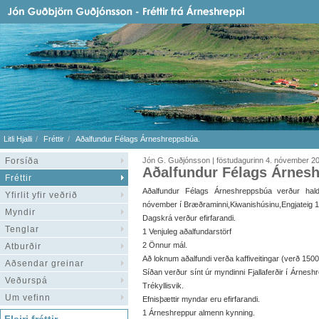
Litli Hjalli
Fréttir
Aðalfundur Félags Árneshreppsbúa.
Forsíða
Jón G. Guðjónsson | föstudagurinn 4. nóvember 2
Aðalfundur Félags Árnes
Fréttir
Aðalfundur Félags Árneshreppsbúa verður hal
Yfirlit yfir veðrið
nóvember í Bræðraminni,Kiwanishúsinu,Engjateig 1
Myndir
Dagskrá verður efirfarandi.
Tenglar
1 Venjuleg aðalfundarstörf
2 Önnur mál.
Atburðir
Að loknum aðalfundi verða kaffiveitingar (verð 1500
Aðsendar greinar
Síðan verður sínt úr myndinni Fjallaferðir í Árne
Veðurspá
Trékyllisvik.
Um vefinn
Efnisþættir myndar eru efirfarandi.
1 Árneshreppur almenn kynning.