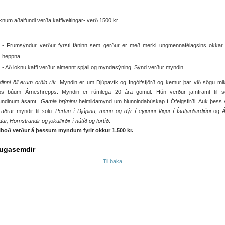
knum aðalfundi verða kaffiveitingar- verð 1500 kr.
- Frumsýndur verður fyrsti fáninn sem gerður er með merki ungmennafélagsins okkar. 
heppna.
- Að loknu kaffi verður almennt spjall og myndasýning. Sýnd verður myndin
ldinni öll erum orðin rík.
Myndin er um Djúpavík og Ingólfsfjörð og kemur þar við sögu mik
ps búum Árneshrepps. Myndin er rúmlega 20 ára gömul. Hún verður jafnframt til s
fundinum ásamt
Gamla brýninu
heimildamynd um hlunnindabúskap í Ófeigsfirði. Auk þess
aðrar myndir til sölu:
Perlan í Djúpinu, menn og dýr í eyjunni Vigur í Ísafjarðardjúpi
og
Á
dar, Hornstrandir og jökulfirðir í nútíð og fortíð
.
ilboð verður á þessum myndum fyrir okkur 1.500 kr.
ugasemdir
Til baka