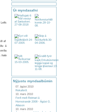
Úr myndasafni
Leifs
ið af
ölu á
 verða
 hala
Nýjustu myndaalbúmin
07. ágúst 2010
Rekaferð.
10. mars 2010
Ferð með Reimari á
Hornstrandir 2008 - Ágúst G.
Atlason
10. mars 2010