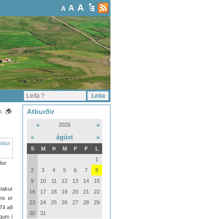
A
A
A
Atburðir
a
«
»
2026
«
ágúst
»
S
M
Þ
M
F
F
L
1
dur
2
3
4
5
6
7
8
9
10
11
12
13
14
15
stakur
16
17
18
19
20
21
22
ans er
23
24
25
26
27
28
29
Til að
30
31
gum í