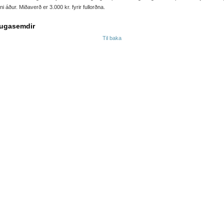
ni áður. Miðaverð er 3.000 kr. fyrir fullorðna.
ugasemdir
Til baka