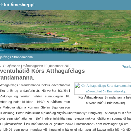
agafélags Strandamanna.
G. Guðjónsson | mánudagurinn 10. desember 2012
Prent
ventuhátið Kórs Átthagafélags
randamanna.
Átthagafélags Strandamanna heldur aðventuhátíð
íku sniði og undanfarin ár. Nú verður hátíðin í
aðakirkju og verður hátíðin sunnudaginn 16.
Kór Átthagafélags Strandamanna hel
mber og hefst klukkan 16:30. Á hátíðinni mun
aðventuhátíð í Bústaðakirkju.
a Mátéová stjórna kórnum. Stefán Sigurjónsson
r einsöng, Peter Máté leikur á píanó og Vigfús Albertsson flytur hugvekju. Að venju mun sér
kór sem stofnaður er í tilefni aðventuhátíðarinnar syngja nokkur jólalög en stjórnandi h
 Hjálmarsdóttir. Í lok hátíðarinnar er gestum boðið í kaffihlaðborð sem kórfélagar sjá um. 
ast biðröð sem getur myndast við innganginn þá er einnig hægt að kaupa miða hjá kórfélö