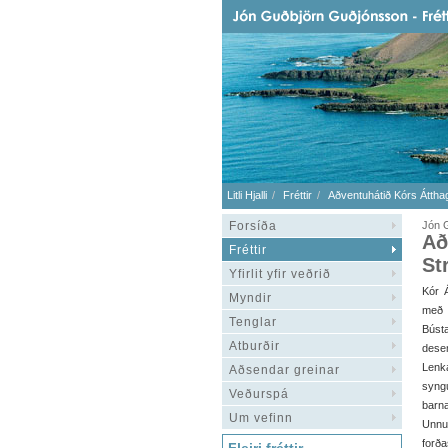
Litli Hjalli
Fréttir
Aðventuhátið Kórs Átth
Forsíða
Jón 
Að
Fréttir
St
Yfirlit yfir veðrið
Kór 
Myndir
með l
Tenglar
Búst
Atburðir
dese
Lenk
Aðsendar greinar
syngu
Veðurspá
barna
Um vefinn
Unnur
forð