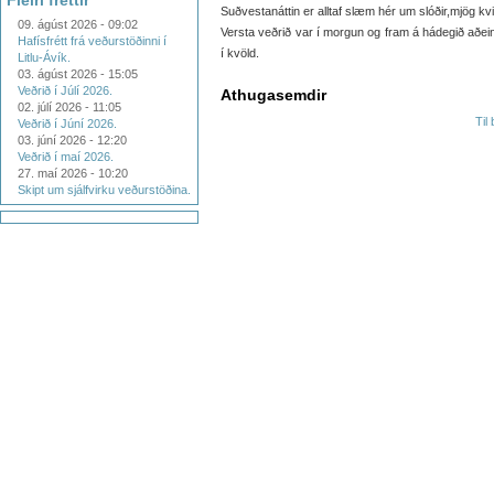
Fleiri fréttir
Suðvestanáttin er alltaf slæm hér um slóðir,mjög kvi
09. ágúst 2026 - 09:02
Versta veðrið var í morgun og fram á hádegið aðei
Hafísfrétt frá veðurstöðinni í
í kvöld.
Litlu-Ávík.
03. ágúst 2026 - 15:05
Veðrið í Júlí 2026.
Athugasemdir
02. júlí 2026 - 11:05
Til
Veðrið í Júní 2026.
03. júní 2026 - 12:20
Veðrið í maí 2026.
27. maí 2026 - 10:20
Skipt um sjálfvirku veðurstöðina.