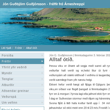
Litli Hjalli
Fréttir
Alltaf ótíð.
Forsíða
Jón G. Guðjónsson | fimmtudagurinn 3. febrúar 20
Alltaf ótíð.
Fréttir
Þessa viku er óhætt að segja með sanni að rys
Yfirlit yfir veðrið
veðurfar hafi verið og er,helst lítur út fyrir e
Myndir
veðurspám að slakki eitthvað í veðrinu á laugarda
Tenglar
verði sæmilegt fram yfir næstu helgi.
Ekkert hefur verið hægt að fljúga til Gjögurs þ
Atburðir
viku,en síðast var flogið þangað á fimmtudaginn 27 
Aðsendar greinar
fyrr en á morgun í fyrsta lagi eða jafnvel ekki fyrr 
Veðurspá
Í dag er Suðvestan stormur með éljum og hárennin
Um vefinn
Svona fljótt á litið hafa kviður farið upp í 34 m/
jafnavindur sé ekki meiri enn 20 til 23 m/s.Frostið í d