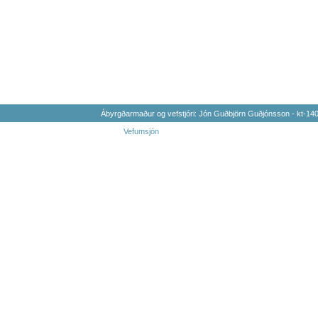
Ábyrgðarmaður og vefstjóri: Jón Guðbjörn Guðjónsson - kt-1
Vefumsjón