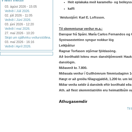
Fleiri fréttir
Heit eplakaka með karamellu- og beileys
03. ágúst 2026 - 15:05
kaffi
Veðrið í Júlí 2026.
02. júlí 2026 - 11:05
Veislustjóri: Karl E. Loftsson.
Veðrið í Júní 2026.
03. júní 2026 - 12:20
Veðrið í maí 2026.
Til skemmtunar verður m.a.:
27. maí 2026 - 10:20
Danspar frá Spáni. María Carlos Fernandos og
Skipt um sjálfvirku veðurstöðina.
Systrasextettinn syngur nokkur lög
03. maí 2026 - 16:16
Leikþáttur
Veðrið í Apríl 2026.
Ragnar Torfason stjórnar fjöldasöng.
Að borðhaldi loknu mun danshljómsveit Hauks
danslögin.
Miðaverð kr. 7.800.
Miðasala verður í Gullhömrum fimmtudaginn 14. j
Hægt er að greiða félagsgjaldið, 1.200 kr. um le
Miðar verða seldir á dansleik eftir borðhald eða 
Ath. að flest skemmtiatriðin eru heimatilbúin o
Athugasemdir
Til