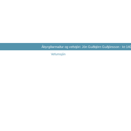
Ábyrgðarmaður og vefstjóri: Jón Guðbjörn Guðjónsson - kt-1
Vefumsjón