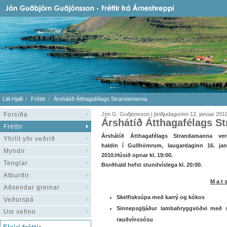
Litli Hjalli
Fréttir
Árshátíð Átthagafélags Strandamanna.
Forsíða
Jón G. Guðjónsson | þriðjudagurinn 12. janúar 201
Árshátíð Átthagafélags S
Fréttir
Árshátíð Átthagafélags Strandamanna ver
Yfirlit yfir veðrið
haldin í Gullhömrum, laugardaginn 16. jan
Myndir
2010.Húsið opnar kl. 19:00.
Tenglar
Borðhald hefst stundvíslega kl. 20:00.
Atburðir
M a t s 
Aðsendar greinar
Skelfisksúpa með karrý og kókos
Veðurspá
Sinnepsgljáður lambahryggvöðvi með
Um vefinn
rauðvínssósu