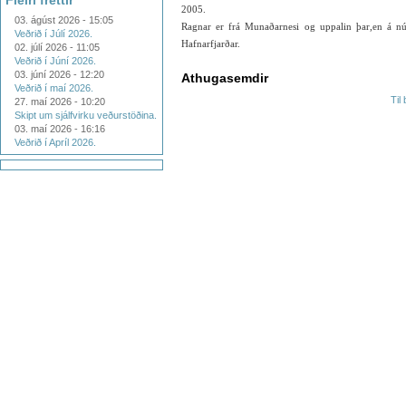
Fleiri fréttir
2005.
03. ágúst 2026 - 15:05
Ragnar er frá Munaðarnesi og uppalin þar,en á nú 
Veðrið í Júlí 2026.
Hafnarfjarðar.
02. júlí 2026 - 11:05
Veðrið í Júní 2026.
03. júní 2026 - 12:20
Athugasemdir
Veðrið í maí 2026.
Til
27. maí 2026 - 10:20
Skipt um sjálfvirku veðurstöðina.
03. maí 2026 - 16:16
Veðrið í Apríl 2026.