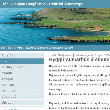
Litli Hjalli
Fréttir
Byggir sumarhús á sínum æskuslóðum.
Forsíða
Jón G. Guðjónsson | miðvikudagurinn 6. ágúst 200
Byggir sumarhús á sínu
Fréttir
Ragnar Jónsson og fjölskylda byrjaði í sumar að by
Yfirlit yfir veðrið
sumarhús á Munaðarnesi.
Myndir
Ragnar vinnur mest allt sjálfur og er búin að slá upp f
Tenglar
kjallara eða bílskúr en húsið verður tvær hæðir og ris.
Öll einangrun er sett í mótin um leið og að sjálfsö
Atburðir
næstu daga.
Aðsendar greinar
Íbúðin sjálf eða efri hæðin verður úr timbri,húsið er 
Veðurspá
Um vefinn
Ragnar á pínulitið sumarhús ásamt fleiri systkinum s
Einnig er Guðmundur fyrrum bóndi,bróðir Ragnars í