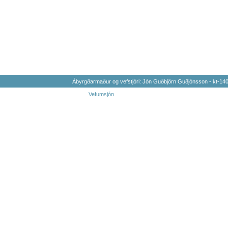
Ábyrgðarmaður og vefstjóri: Jón Guðbjörn Guðjónsson - kt-1
Vefumsjón