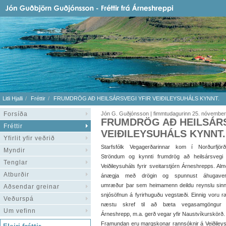
Litli Hjalli
Fréttir
FRUMDRÖG AÐ HEILSÁRSVEGI YFIR VEIÐILEYSUHÁLS KYNNT.
Forsíða
Jón G. Guðjónsson | fimmtudagurinn 25. nóvembe
FRUMDRÖG AÐ HEILSÁRS
Fréttir
VEIÐILEYSUHÁLS KYNNT.
Yfirlit yfir veðrið
Starfsfólk Vegagerðarinnar kom í Norðurfjör
Myndir
Ströndum og kynnti frumdrög að heilsársvegi 
Tenglar
Veiðileysuháls fyrir sveitarstjórn Árneshrepps. Al
Atburðir
ánægja með drögin og spunnust áhugaver
umræður þar sem heimamenn deildu reynslu sinn
Aðsendar greinar
snjósöfnun á fyrirhuguðu vegstæði. Einnig voru 
Veðurspá
næstu skref til að bæta vegasamgöngur 
Um vefinn
Árneshrepp, m.a. gerð vegar yfir Naustvíkurskörð
Framundan eru margskonar rannsóknir á Veiðileysu