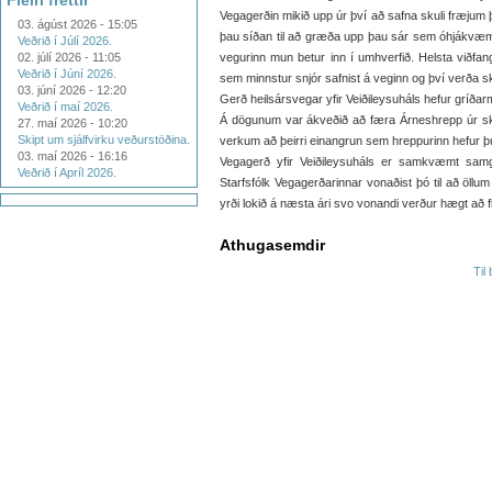
Fleiri fréttir
Vegagerðin mikið upp úr því að safna skuli fræjum 
03. ágúst 2026 - 15:05
þau síðan til að græða upp þau sár sem óhjákvæmi
Veðrið í Júlí 2026.
02. júlí 2026 - 11:05
vegurinn mun betur inn í umhverfið. Helsta viðfa
Veðrið í Júní 2026.
sem minnstur snjór safnist á veginn og því verða sk
03. júní 2026 - 12:20
Gerð heilsársvegar yfir Veiðileysuháls hefur gríðarm
Veðrið í maí 2026.
Á dögunum var ákveðið að færa Árneshrepp úr sk. 
27. maí 2026 - 10:20
Skipt um sjálfvirku veðurstöðina.
verkum að þeirri einangrun sem hreppurinn hefur þurf
03. maí 2026 - 16:16
Vegagerð yfir Veiðileysuháls er samkvæmt sam
Veðrið í Apríl 2026.
Starfsfólk Vegagerðarinnar vonaðist þó til að öll
yrði lokið á næsta ári svo vonandi verður hægt að
Athugasemdir
Til