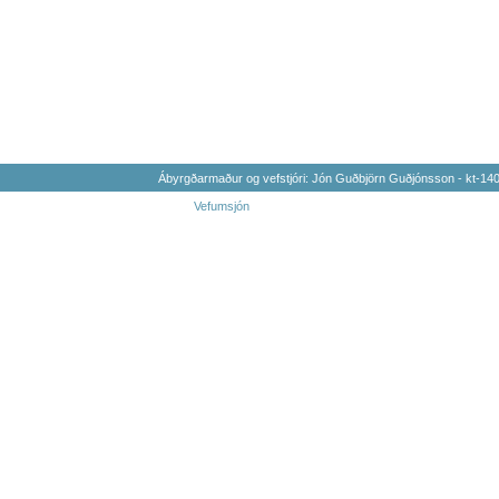
Ábyrgðarmaður og vefstjóri: Jón Guðbjörn Guðjónsson - kt-1
Vefumsjón