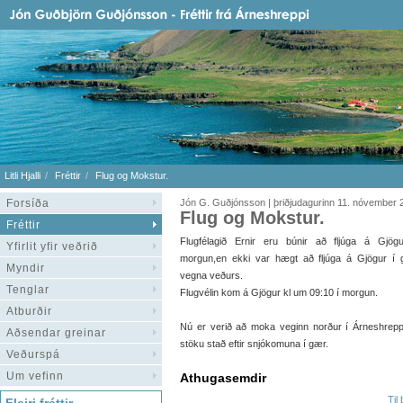
Litli Hjalli
Fréttir
Flug og Mokstur.
Forsíða
Jón G. Guðjónsson | þriðjudagurinn 11. nóvember 
Flug og Mokstur.
Fréttir
Flugfélagið Ernir eru búnir að fljúga á Gjög
Yfirlit yfir veðrið
morgun,en ekki var hægt að fljúga á Gjögur í
Myndir
vegna veðurs.
Tenglar
Flugvélin kom á Gjögur kl um 09:10 í morgun.
Atburðir
Nú er verið að moka veginn norður í Árneshrepp f
Aðsendar greinar
stöku stað eftir snjókomuna í gær.
Veðurspá
Um vefinn
Athugasemdir
Til