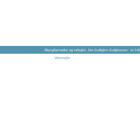
Ábyrgðarmaður og vefstjóri: Jón Guðbjörn Guðjónsson - kt-1
Vefumsjón