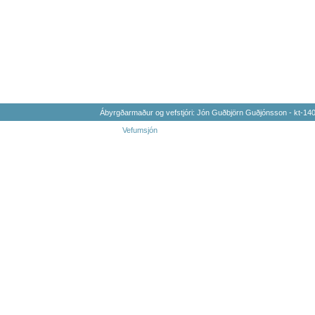
Ábyrgðarmaður og vefstjóri: Jón Guðbjörn Guðjónsson - kt-1
Vefumsjón