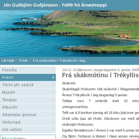
Litli Hjalli
Fréttir
Frá skákmótinu í Trékyllisvík í dag.
Forsíða
Jón G. Guðjónsson | laugardagurinn 5. janúar 2008
Frá skákmótinu í Trékyllis
Fréttir
Skákmót
Yfirlit yfir veðrið
Skákfélagið Hrókurinn hélt skákmót í félagsheimili
Myndir
Árnesi Trékyllisvík í dag laugardag 5 janúar.
Tenglar
Tefldar voru 7 umferðir með 10 mínu
umhugsunartíma.
Atburðir
Teflt var á 8 borðum þannig að 16 tóku þátt,tveir ges
Aðsendar greinar
Úrslit urðu þau að Hrafn Jökulsson var með all
Veðurspá
skákstjóri Hrókssins.
Um vefinn
Íngólfur Benidiktsson í Árnesi 2 var með 6 unnar sk
Og Björn Torfason á Melum I hlaut annan vinning