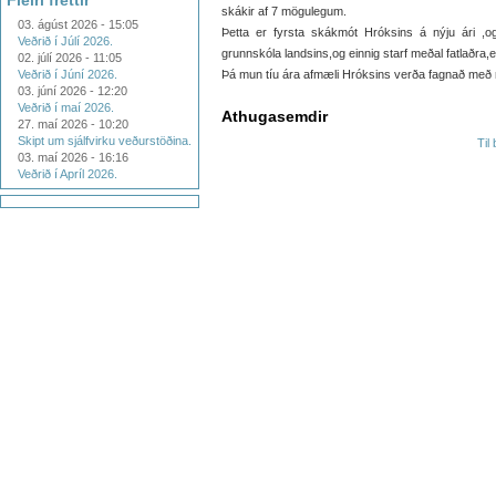
Fleiri fréttir
skákir af 7 mögulegum.
03. ágúst 2026 - 15:05
Þetta er fyrsta skákmót Hróksins á nýju ári ,o
Veðrið í Júlí 2026.
grunnskóla landsins,og einnig starf meðal fatlaðra,
02. júlí 2026 - 11:05
Veðrið í Júní 2026.
Þá mun tíu ára afmæli Hróksins verða fagnað með
03. júní 2026 - 12:20
Veðrið í maí 2026.
Athugasemdir
27. maí 2026 - 10:20
Skipt um sjálfvirku veðurstöðina.
Til
03. maí 2026 - 16:16
Veðrið í Apríl 2026.