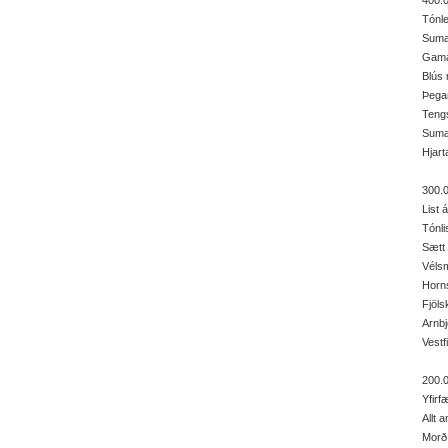
400.0
Tónle
Sumar
Gama
Blús 
Þegar
Tengs
Sumar
Hjart
300.0
List 
Tónli
Sætt 
Véls
Horns
Fjöls
Arnbj
Vestf
200.0
Yfirf
Allt 
Morð 