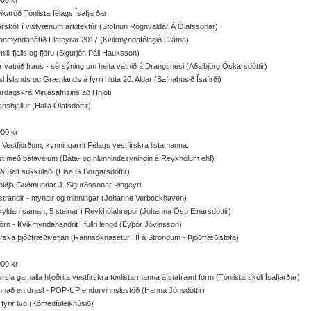
00 kr
ikaröð Tónlistarfélags Ísafjarðar
skóli í vistvænum arkitektúr (Stofnun Rögnvaldar Á Ólafssonar)
nmyndahátíð Flateyrar 2017 (Kvikmyndafélagið Gláma)
milli fjalls og fjöru (Sigurjón Páll Hauksson)
 vatnið fraus - sérsýning um heita vatnið á Drangsnesi (Aðalbjörg Óskarsdóttir)
l Íslands og Grænlands á fyrri hluta 20. Aldar (Safnahúsið Ísafirði)
dagskrá Minjasafnsins að Hnjóti
anshjallur (Halla Ólafsdóttir)
00 kr
á Vestfjörðum, kynningarrit Félags vestfirskra listamanna.
st með bátavélum (Báta- og hlunnindasýningin á Reykhólum ehf)
& Salt súkkulaði (Elsa G Borgarsdóttir)
miðja Guðmundar J. Sigurðssonar Þingeyri
trandir - myndir og minningar (Johanne Verbockhaven)
kyldan saman, 5 steinar í Reykhólahreppi (Jóhanna Ösp Einarsdóttir)
örn - Kvikmyndahandrit í fullri lengd (Eyþór Jóvinsson)
irska þjóðfræðivefjan (Rannsóknasetur HÍ á Ströndum - Þjóðfræðistofa)
00 kr
ærsla gamalla hljóðrita vestfirskra tónlistarmanna á stafrænt form (Tónlistarskóli Ísafjarðar)
annað en drasl - POP-UP endurvinnslustöð (Hanna Jónsdóttir)
fyrir tvo (Kómedíuleikhúsið)