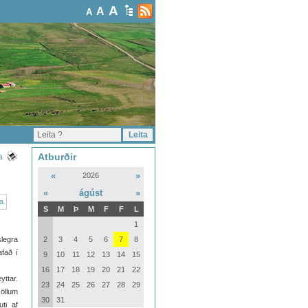
A
A
A
Atburðir
a
«
»
2026
«
ágúst
»
S
M
Þ
M
F
F
L
1
slegra
2
3
4
5
6
7
8
fað í
9
10
11
12
13
14
15
16
17
18
19
20
21
22
ttar.
23
24
25
26
27
28
29
öllum
30
31
ti af