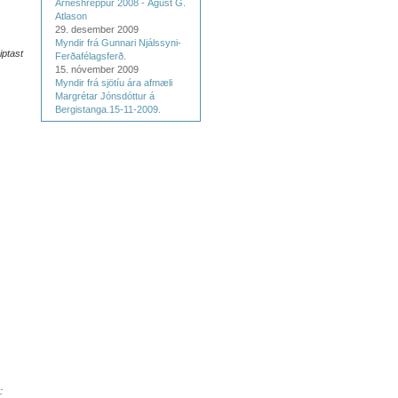
Árneshreppur 2008 - Ágúst G.
Atlason
29. desember 2009
Myndir frá Gunnari Njálssyni-
iptast
Ferðafélagsferð.
15. nóvember 2009
Myndir frá sjötíu ára afmæli
Margrétar Jónsdóttur á
Bergistanga.15-11-2009.
: