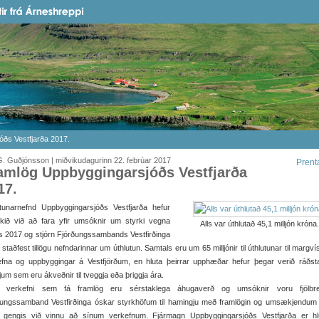
ðs Vestfjarða 2017.
. Guðjónsson | miðvikudagurinn 22. febrúar 2017
Prent
amlög Uppbyggingarsjóðs Vestfjarða
17.
utunarnefnd Uppbyggingarsjóðs Vestfjarða hefur
okið við að fara yfir umsóknir um styrki vegna
Alls var úthlutað 45,1 milljón króna.
s 2017 og stjórn Fjórðungssambands Vestfirðinga
 staðfest tillögu nefndarinnar um úthlutun. Samtals eru um 65 milljónir til úthlutunar til margví
efna og uppbyggingar á Vestfjörðum, en hluta þeirrar upphæðar hefur þegar verið ráðsta
jum sem eru ákveðnir til tveggja eða þriggja ára.
 verkefni sem fá framlög eru sérstaklega áhugaverð og umsóknir voru fjölbrey
ðungssamband Vestfirðinga óskar styrkhöfum til hamingju með framlögin og umsækjendum 
 gengis við vinnu að sínum verkefnum. Fjármagn Uppbyggingarsjóðs Vestfjarða er hlu