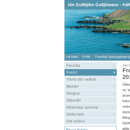
Litli Hjalli
Fréttir
Framlög Uppbyggingarsjó
Forsíða
Jón G
Fr
Fréttir
20
Yfirlit yfir veðrið
Úthl
Myndir
nú l
Tenglar
ársin
Atburðir
hefur
verk
Aðsendar greinar
styrk
Veðurspá
Mörg
Um vefinn
Fjór
góðs