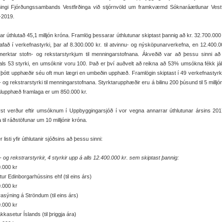
ingi Fjórðungssambands Vestfirðinga við stjórnvöld um framkvæmd Sóknaráætlunar Vestf
-2019.
var úthlutað 45,1 milljón króna. Framlög þessarar úthlutunar skiptast þannig að kr. 32.700.000 
afað í verkefnastyrki, þar af 8.300.000 kr. til atvinnu- og nýsköpunarverkefna, en 12.400.0
merktar stofn- og rekstarstyrkjum til menningarstofnana. Ákveðið var að þessu sinni að 
ls 53 styrki, en umsóknir voru 100. Það er því auðvelt að reikna að 53% umsókna fékk j
 þótt upphæðir séu oft mun lægri en umbeðin upphæð. Framlögin skiptast í 49 verkefnastyrk
- og rekstrarstyrki til menningarstofnana. Styrktarupphæðir eru á bilinu 200 þúsund til 5 milljó
lupphæð framlaga er um 850.000 kr.
ýst verður eftir umsóknum í Uppbyggingarsjóð í vor vegna annarrar úthlutunar ársins 201
 til ráðstöfunar um 10 milljónir króna.
r listi yfir úthlutanir sjóðsins að þessu sinni:
- og rekstrarstyrkir, 4 styrkir upp á alls 12.400.000 kr. sem skiptast þannig:
.000 kr
ur Edinborgarhússins ehf (til eins árs)
.000 kr
asýning á Ströndum (til eins árs)
.000 kr
kkasetur Íslands (til þriggja ára)