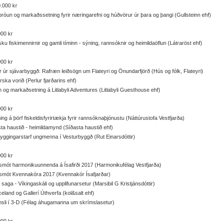
.000 kr
róun og markaðssetning fyrir næringarefni og húðvörur úr þara og þangi (Gullsteinn ehf)
00 kr
ku fiskimennirnir og gamli tíminn - sýning, rannsóknir og heimildaöflun (Látraröst ehf)
00 kr
 úr sjávarbyggð: Rafræn leiðsögn um Flateyri og Önundarfjörð (Hús og fólk, Flateyri)
irska vorið (Perlur fjarðarins ehf)
 og markaðsetning á Litlabyli Adventures (Litlabyli Guesthouse ehf)
00 kr
ing á þörf fiskeldisfyrirtækja fyrir rannsóknaþjónustu (Náttúrustofa Vestfjarða)
ta haustið - heimildamynd (Síðasta haustið ehf)
ggingarstarf ungmenna í Vesturbyggð (Rut Einarsdóttir)
00 kr
mót harmonikuunnenda á Ísafirði 2017 (Harmonikufélag Vestfjarða)
smót Kvennakóra 2017 (Kvennakór Ísafjarðar)
 saga - Víkingaskáli og upplifunarsetur (Marsibil G Kristjánsdóttir)
celand og Gallerí Úthverfa (kol&salt ehf)
sli í 3-D (Félag áhugamanna um skrímslasetur)