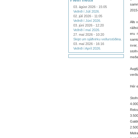
Fleiri fréttir
samn
03. ágúst 2026 - 15:05
2015
Veðrið í Júlí 2026.
02. júlí 2026 - 11:05
Veðrið í Júní 2026.
Alls 
03. júní 2026 - 12:20
ráðst
Veðrið í maí 2026.
eru 
27. maí 2026 - 10:20
Skipt um sjálfvirku veðurstöðina.
samta
03. maí 2026 - 16:16
svar,
Veðrið í Apríl 2026.
stofn
meða
Augl
verða
Hér e
Stofn
4.000
Rekst
3.500
Galdr
2.500
Melra