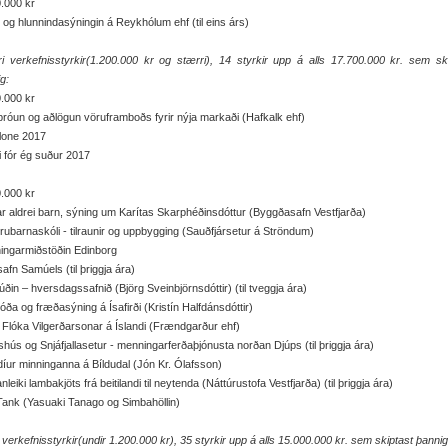
.000 kr
 og hlunnindasýningin á Reykhólum ehf (til eins árs)
i verkefnisstyrkir(1.200.000 kr og stærri), 14 styrkir upp á alls 17.700.000 kr. sem sk
g:
.000 kr
róun og aðlögun vöruframboðs fyrir nýja markaði (Hafkalk ehf)
lone 2017
i fór ég suður 2017
.000 kr
r aldrei barn, sýning um Karítas Skarphéðinsdóttur (Byggðasafn Vestfjarða)
rubarnaskóli - tilraunir og uppbygging (Sauðfjársetur á Ströndum)
ingarmiðstöðin Edinborg
safn Samúels (til þriggja ára)
ðin – hversdagssafnið (Björg Sveinbjörnsdóttir) (til tveggja ára)
lóða og fræðasýning á Ísafirði (Kristín Halfdánsdóttir)
Flóka Vilgerðarsonar á Íslandi (Frændgarður ehf)
shús og Snjáfjallasetur - menningarferðaþjónusta norðan Djúps (til þriggja ára)
íur minninganna á Bíldudal (Jón Kr. Ólafsson)
nleiki lambakjöts frá beitilandi til neytenda (Náttúrustofa Vestfjarða) (til þriggja ára)
ank (Yasuaki Tanago og Simbahöllin)
 verkefnisstyrkir(undir 1.200.000 kr), 35 styrkir upp á alls 15.000.000 kr. sem skiptast þannig