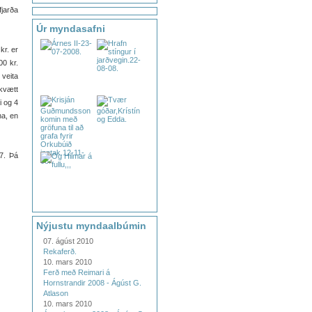
jarða
Úr myndasafni
kr. er
00 kr.
veita
ákvætt
i og 4
na, en
7. Þá
Nýjustu myndaalbúmin
07. ágúst 2010
Rekaferð.
10. mars 2010
Ferð með Reimari á
Hornstrandir 2008 - Ágúst G.
Atlason
10. mars 2010