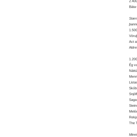
2.400
Báta-
Stærr
þanni
1.500
Vöruþ
Act a
Aldre
1.200
Ég va
Náttú
Menn
Lista
Skóbú
Snjóf
Saga 
Stein
Melód
Rekja
The T
Minni