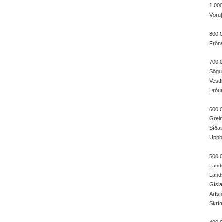
1.000
Vöruþ
800.0
Fröns
700.0
Sögur
Vestf
Þróun
600.0
Grein
Síðas
Uppby
500.0
Lands
Land
Gísla
ArtsI
Skrím