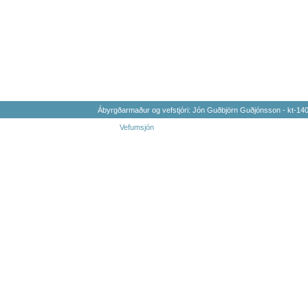
Ábyrgðarmaður og vefstjóri: Jón Guðbjörn Guðjónsson - kt-1
Vefumsjón