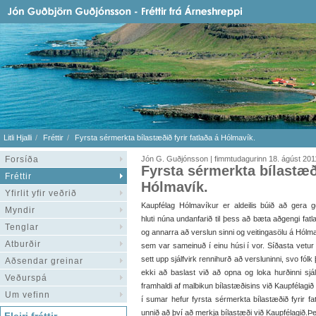
Litli Hjalli
Fréttir
Fyrsta sérmerkta bílastæðið fyrir fatlaða á Hólmavík.
Forsíða
Jón G. Guðjónsson | fimmtudagurinn 18. ágúst 201
Fyrsta sérmerkta bílastæði
Fréttir
Hólmavík.
Yfirlit yfir veðrið
Kaupfélag Hólmavíkur er aldeilis búið að gera 
Myndir
hluti núna undanfarið til þess að bæta aðgengi fatl
Tenglar
og annarra að verslun sinni og veitingasölu á Hólm
Atburðir
sem var sameinuð í einu húsi í vor. Síðasta vetur
sett upp sjálfvirk rennihurð að versluninni, svo fólk 
Aðsendar greinar
ekki að baslast við að opna og loka hurðinni sjálf
Veðurspá
framhaldi af malbikun bílastæðisins við Kaupfélagið 
Um vefinn
í sumar hefur fyrsta sérmerkta bílastæðið fyrir fa
unnið að því að merkja bílastæði við Kaupfélagið.Þ