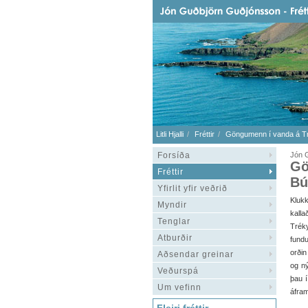
Litli Hjalli
Fréttir
Göngumenn í vanda á Trék
Forsíða
Jón G
Gö
Fréttir
Bú
Yfirlit yfir veðrið
Klukk
Myndir
kall
Tenglar
Tréky
Atburðir
fundu
orðin
Aðsendar greinar
og ný
Veðurspá
þau í
Um vefinn
áfram