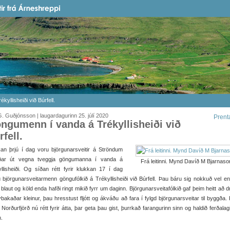
yllisheiði við Búrfell.
. Guðjónsson | laugardagurinn 25. júlí 2020
Prent
ngumenn í vanda á Trékyllisheiði við
rfell.
an þrjú í dag voru björgunarsveitir á Ströndum
aðar út vegna tveggja göngumanna í vanda á
Frá leitinni. Mynd Davíð M Bjarnaso
llisheiði. Og síðan rétt fyrir klukkan 17 í dag
 björgunarsveitarmenn göngufólkið á Trékyllisheiði við Búrfell. Þau báru sig nokkuð vel e
 blaut og köld enda hafði ringt mikið fyrr um daginn. Björgunarsveitafólkið gaf þeim heitt að 
bakaðar kleinur, þau hresstust fljótt og ákváðu að fara í fylgd björgunarsveitar til byggða
 Norðurfjörð nú rétt fyrir átta, þar geta þau gist, þurrkað farangurinn sinn og haldið ferðalag
.