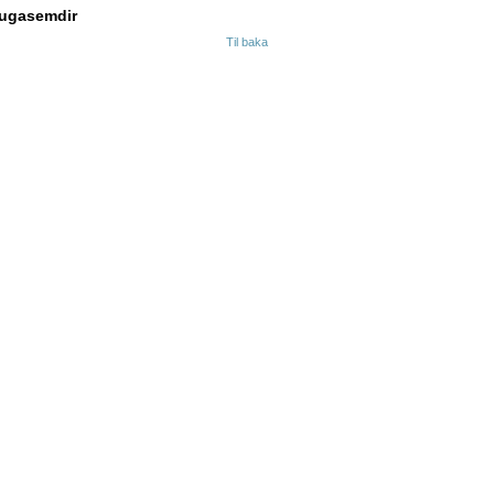
ugasemdir
Til baka