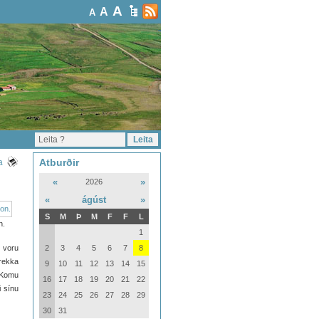
A
A
A
Atburðir
a
«
»
2026
«
ágúst
»
S
M
Þ
M
F
F
L
n.
1
n voru
2
3
4
5
6
7
8
drekka
9
10
11
12
13
14
15
. Komu
16
17
18
19
20
21
22
i sínu
23
24
25
26
27
28
29
30
31