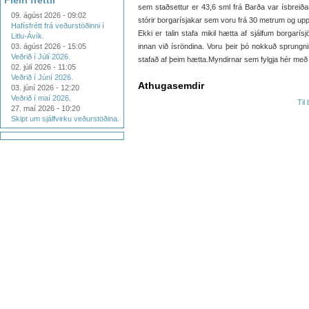
Fleiri fréttir
sem staðsettur er 43,6 sml frá Barða var ísbreið
09. ágúst 2026 - 09:02
stórir borgarísjakar sem voru frá 30 metrum og upp 
Hafísfrétt frá veðurstöðinni í
Ekki er talin stafa mikil hætta af sjálfum borgarí
Litlu-Ávík.
03. ágúst 2026 - 15:05
innan við ísröndina. Voru þeir þó nokkuð sprungnir 
Veðrið í Júlí 2026.
stafað af þeim hætta.Myndirnar sem fylgja hér með
02. júlí 2026 - 11:05
Veðrið í Júní 2026.
Athugasemdir
03. júní 2026 - 12:20
Veðrið í maí 2026.
Til
27. maí 2026 - 10:20
Skipt um sjálfvirku veðurstöðina.