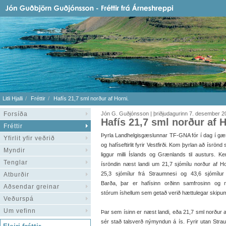
Litli Hjalli
Fréttir
Hafís 21,7 sml norður af Horni.
Forsíða
Jón G. Guðjónsson | þriðjudagurinn 7. desember 2
Hafís 21,7 sml norður af H
Fréttir
Þyrla Landhelgisgæslunnar TF-GNA fór í dag í gæ
Yfirlit yfir veðrið
og hafíseftirlit fyrir Vestfirði. Kom þyrlan að ísrönd
Myndir
liggur milli Íslands og Grænlands til austurs. K
Tenglar
ísröndin næst landi um 21,7 sjómílu norður af Ho
25,3 sjómílur frá Straumnesi og 43,6 sjómílur
Atburðir
Barða, þar er hafísinn orðinn samfrosinn og
Aðsendar greinar
stórum íshellum sem getað verið hættulegar skipu
Veðurspá
Um vefinn
Þar sem ísinn er næst landi, eða 21,7 sml norður af
sér stað talsverð nýmyndun á ís. Fyrir utan Stra