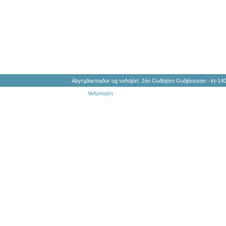
Ábyrgðarmaður og vefstjóri: Jón Guðbjörn Guðjónsson - kt-1
Vefumsjón