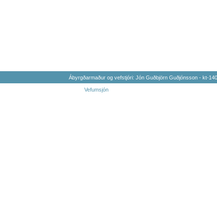
Ábyrgðarmaður og vefstjóri: Jón Guðbjörn Guðjónsson - kt-1
Vefumsjón