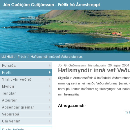
Litli Hjalli
Fréttir
Hafísmyndir inná vef Veðurstofunnar.
Forsíða
Jón G. Guðjónsson | föstudagurinn 20. ágúst 2004
Hafísmyndir inná vef Veðu
Fréttir
Sigþrúður Ármannsdóttir á hafísdeild Veðurstofu
Yfirlit yfir veðrið
minni og setti á heimasíðu Veðurstofunnar þannig ef 
Myndir
horni þá kemur hafískort og tilkinnyngar þar neðar
Tenglar
mín heimasíða.
Atburðir
Athugasemdir
Aðsendar greinar
Til
Veðurspá
Um vefinn