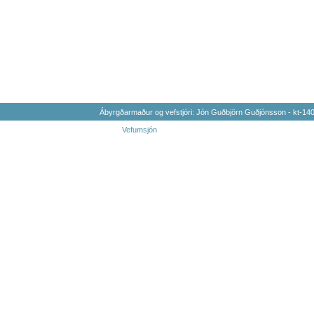
Ábyrgðarmaður og vefstjóri: Jón Guðbjörn Guðjónsson - kt-1
Vefumsjón