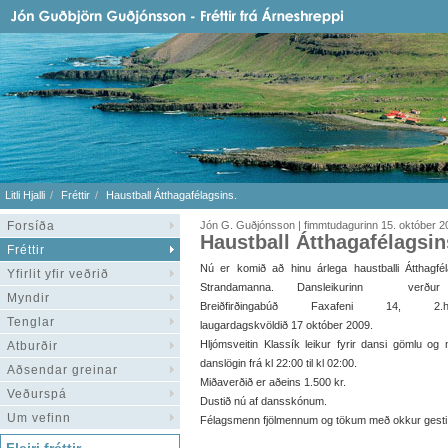
Litli Hjalli
Fréttir
Haustball Átthagafélagsins.
Forsíða
Jón G. Guðjónsson | fimmtudagurinn 15. október 2
Haustball Átthagafélagsin
Fréttir
Nú er komið að hinu árlega haustballi Átthagfé
Yfirlit yfir veðrið
Strandamanna. Dansleikurinn verðu
Myndir
Breiðfirðingabúð Faxafeni 14, 2.
Tenglar
laugardagskvöldið 17 október 2009.
Hljómsveitin Klassík leikur fyrir dansi gömlu og 
Atburðir
danslögin frá kl 22:00 til kl 02:00.
Aðsendar greinar
Miðaverðið er aðeins 1.500 kr.
Veðurspá
Dustið nú af dansskónum.
Um vefinn
Félagsmenn fjölmennum og tökum með okkur gesti