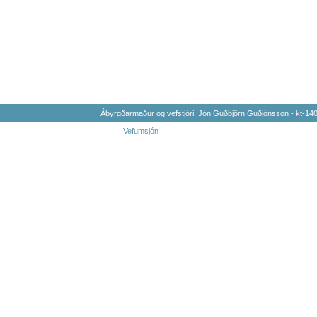
Ábyrgðarmaður og vefstjóri: Jón Guðbjörn Guðjónsson - kt-1
Vefumsjón