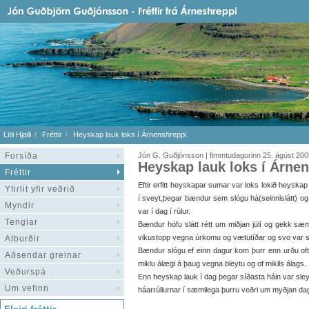
Litli Hjalli
Fréttir
Heyskap lauk loks í Árnenshreppi.
Forsíða
Jón G. Guðjónsson | fimmtudagurinn 25. ágúst 200
Heyskap lauk loks í Árnen
Fréttir
Eftir erfitt heyskapar sumar var loks lokið heyskap
Yfirlit yfir veðrið
í sveyt,þegar bændur sem slógu há(seinnislátt) og 
Myndir
var í dag í rúlur.
Tenglar
Bændur hófu slátt rétt um miðjan júlí og gekk sæm
vikustopp vegna úrkomu og vætutíðar og svo var se
Atburðir
Bændur slógu ef einn dagur kom þurr enn urðu oftast
Aðsendar greinar
miklu álægi á þaug vegna bleytu og of mikils álags.
Veðurspá
Enn heyskap lauk í dag þegar síðasta háin var sleyg
Um vefinn
háarrúllurnar í sæmilega þurru veðri um myðjan da