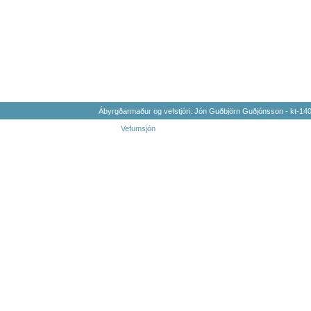
Ábyrgðarmaður og vefstjóri: Jón Guðbjörn Guðjónsson - kt-1
Vefumsjón