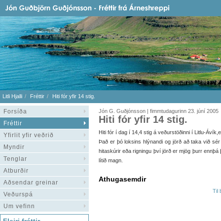
Litli Hjalli
Fréttir
Hiti fór yfir 14 stig.
Forsíða
Jón G. Guðjónsson | fimmtudagurinn 23. júní 2005
Hiti fór yfir 14 stig.
Fréttir
Hiti fór í dag í 14,4 stig á veðurstöðinni í Litlu-Ávík,
Yfirlit yfir veðrið
Það er þó loksins hlýnandi og jörð að taka við sé
Myndir
hitaskúrir eða rigningu því jörð er mjög þurr ennþá 
Tenglar
lítið magn.
Atburðir
Athugasemdir
Aðsendar greinar
Til
Veðurspá
Um vefinn