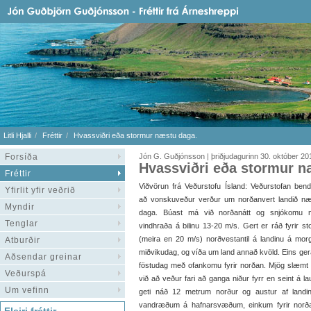
Litli Hjalli
Fréttir
Hvassviðri eða stormur næstu daga.
Forsíða
Jón G. Guðjónsson | þriðjudagurinn 30. október 20
Hvassviðri eða stormur n
Fréttir
Viðvörun frá Veðurstofu Ísland: Veðurstofan bend
Yfirlit yfir veðrið
að vonskuveður verður um norðanvert landið n
Myndir
daga. Búast má við norðanátt og snjókomu 
Tenglar
vindhraða á bilinu 13-20 m/s. Gert er ráð fyrir st
(meira en 20 m/s) norðvestantil á landinu á mor
Atburðir
miðvikudag, og víða um land annað kvöld. Eins gera
Aðsendar greinar
föstudag með ofankomu fyrir norðan. Mjög slæmt 
Veðurspá
við að veður fari að ganga niður fyrr en seint 
Um vefinn
geti náð 12 metrum norður og austur af landin
vandræðum á hafnarsvæðum, einkum fyrir norðan