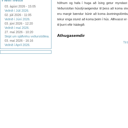
Fleiri fréttir
höfnum og hafa í huga að ísing getur myndast
03. ágúst 2026 - 15:05
Veðurstofan húsdýraeigendur til þess að koma ske
Veðrið í Júlí 2026.
eru margir bændur búnir að koma ásetningslömb
02. júlí 2026 - 11:05
Veðrið í Júní 2026.
tekur enga stund að koma þeim í hús. Allhvasst er
03. júní 2026 - 12:20
til þurrt eftir hádegið.
Veðrið í maí 2026.
27. maí 2026 - 10:20
Athugasemdir
Skipt um sjálfvirku veðurstöðina.
03. maí 2026 - 16:16
Til
Veðrið í Apríl 2026.