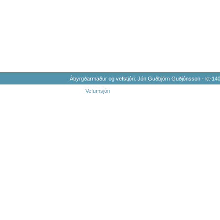
Ábyrgðarmaður og vefstjóri: Jón Guðbjörn Guðjónsson - kt-1
Vefumsjón