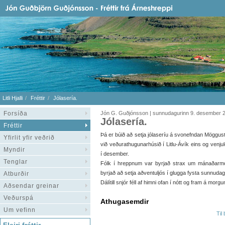
Litli Hjalli
Fréttir
Jólasería.
Forsíða
Jón G. Guðjónsson | sunnudagurinn 9. desember 
Jólasería.
Fréttir
Þá er búið að setja jólaseríu á svonefndan Möggus
Yfirlit yfir veðrið
við veðurathugunarhúsið í Litlu-Ávík eins og venju
Myndir
í desember.
Tenglar
Fólk í hreppnum var byrjað strax um mánaðarmót a
byrjað að setja aðventuljós í glugga fysta sunnudag
Atburðir
Dálítill snjór féll af himni ofan í nótt og fram á morg
Aðsendar greinar
Veðurspá
Athugasemdir
Um vefinn
Til