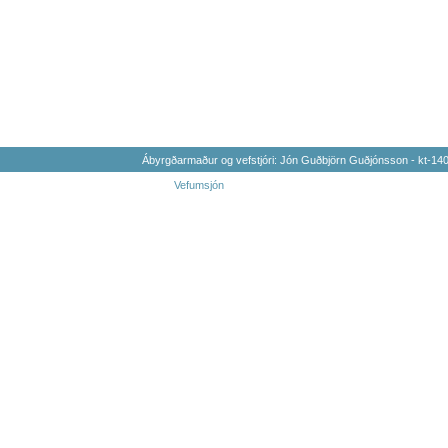
Ábyrgðarmaður og vefstjóri: Jón Guðbjörn Guðjónsson - kt-1
Vefumsjón