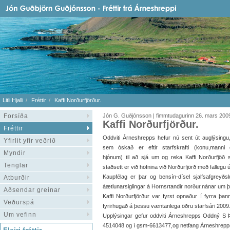
Litli Hjalli
Fréttir
Kaffi Norðurfjörður.
Forsíða
Jón G. Guðjónsson | fimmtudagurinn 26. mars 200
Kaffi Norðurfjörður.
Fréttir
Oddviti Árneshrepps hefur nú sent út auglýsingu
Yfirlit yfir veðrið
sem óskað er eftir starfskrafti (konu,manni
Myndir
hjónum) til að sjá um og reka Kaffi Norðurfjöð
Tenglar
staðsett er við höfnina við Norðurfjörð með fallegu út
Kaupfélag er þar og bensín-dísel sjalfsafgreyð
Atburðir
áætlunarsiglingar á Hornsrtandir norður,nánar um 
Aðsendar greinar
Kaffi Norðurfjörður var fyrst opnaður í fyrra þa
Veðurspá
fyrirhugað á þessu væntanlega öðru starfsári 2009
Um vefinn
Upplýsingar gefur oddviti Árneshrepps Oddný S Þó
4514048 og í gsm-6613477,og netfang Árneshrepp