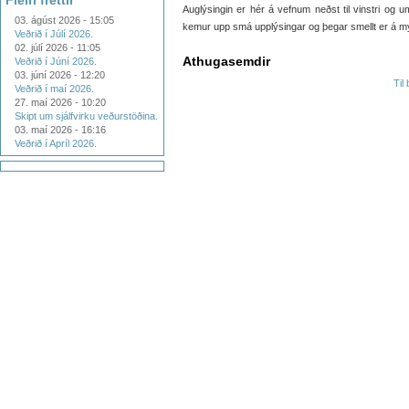
Fleiri fréttir
Auglýsingin er hér á vefnum neðst til vinstri og u
03. ágúst 2026 - 15:05
kemur upp smá upplýsingar og þegar smellt er á m
Veðrið í Júlí 2026.
02. júlí 2026 - 11:05
Athugasemdir
Veðrið í Júní 2026.
03. júní 2026 - 12:20
Til
Veðrið í maí 2026.
27. maí 2026 - 10:20
Skipt um sjálfvirku veðurstöðina.
03. maí 2026 - 16:16
Veðrið í Apríl 2026.