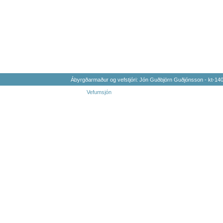
Ábyrgðarmaður og vefstjóri: Jón Guðbjörn Guðjónsson - kt-1
Vefumsjón