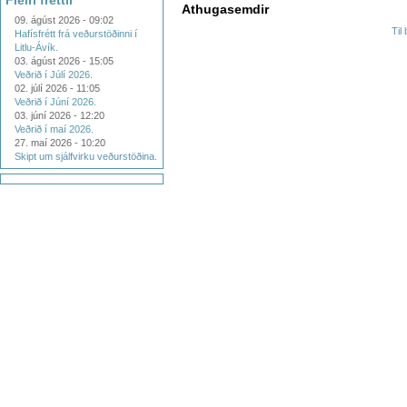
Fleiri fréttir
Athugasemdir
09. ágúst 2026 - 09:02
Til
Hafísfrétt frá veðurstöðinni í
Litlu-Ávík.
03. ágúst 2026 - 15:05
Veðrið í Júlí 2026.
02. júlí 2026 - 11:05
Veðrið í Júní 2026.
03. júní 2026 - 12:20
Veðrið í maí 2026.
27. maí 2026 - 10:20
Skipt um sjálfvirku veðurstöðina.