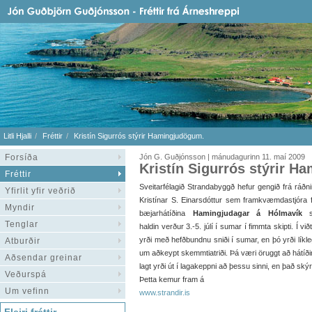
Litli Hjalli
Fréttir
Kristín Sigurrós stýrir Hamingjudögum.
Forsíða
Jón G. Guðjónsson | mánudagurinn 11. maí 2009
Kristín Sigurrós stýrir 
Fréttir
Sveitarfélagið Strandabyggð hefur gengið frá ráðn
Yfirlit yfir veðrið
Kristínar S. Einarsdóttur sem framkvæmdastjóra f
Myndir
bæjarhátíðina
Hamingjudagar á Hólmavík
s
Tenglar
haldin verður 3.-5. júlí í sumar í fimmta skipti. Í við
yrði með hefðbundnu sniði í sumar, en þó yrði lík
Atburðir
um aðkeypt skemmtiatriði. Þá væri öruggt að hátíðin
Aðsendar greinar
lagt yrði út í lagakeppni að þessu sinni, en það sk
Veðurspá
Þetta kemur fram á
Um vefinn
www.strandir.is