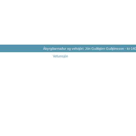
Ábyrgðarmaður og vefstjóri: Jón Guðbjörn Guðjónsson - kt-1
Vefumsjón