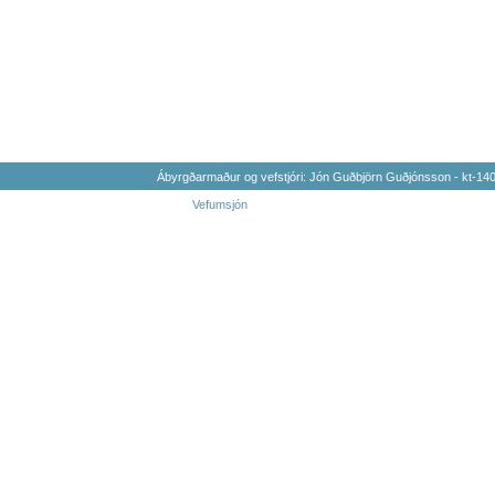
Ábyrgðarmaður og vefstjóri: Jón Guðbjörn Guðjónsson - kt-1
Vefumsjón