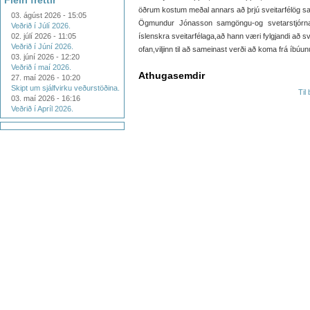
Fleiri fréttir
öðrum kostum meðal annars að þrjú sveitarfélög sam
03. ágúst 2026 - 15:05
Ögmundur Jónasson samgöngu-og svetarstjórna
Veðrið í Júlí 2026.
02. júlí 2026 - 11:05
íslenskra sveitarfélaga,að hann væri fylgjandi að 
Veðrið í Júní 2026.
ofan,viljinn til að sameinast verði að koma frá íbúu
03. júní 2026 - 12:20
Veðrið í maí 2026.
Athugasemdir
27. maí 2026 - 10:20
Skipt um sjálfvirku veðurstöðina.
Til
03. maí 2026 - 16:16
Veðrið í Apríl 2026.