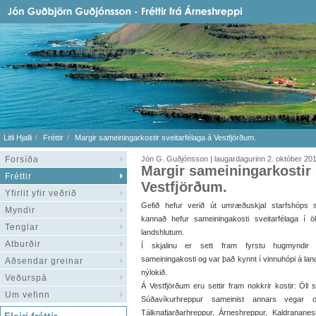
Litli Hjalli
Fréttir
Margir sameiningarkostir sveitarfélaga á Vestfjörðum.
Forsíða
Jón G. Guðjónsson | laugardagurinn 2. október 20
Margir sameiningarkostir 
Fréttir
Vestfjörðum.
Yfirlit yfir veðrið
Gefið hefur verið út umræðuskjal starfshóps
Myndir
kannað hefur sameiningakosti sveitarfélaga í ö
Tenglar
landshlutum.
Atburðir
Í skjalinu er sett fram fyrstu hugmyndir
sameiningakosti og var það kynnt í vinnuhópi á la
Aðsendar greinar
nýlokið.
Veðurspá
Á Vestfjörðum eru settir fram nokkrir kostir: Öll 
Um vefinn
Súðavíkurhreppur sameinist annars vegar o
Tálknafjarðarhreppur, Árneshreppur, Kaldranane