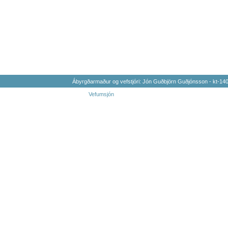
Ábyrgðarmaður og vefstjóri: Jón Guðbjörn Guðjónsson - kt-1
Vefumsjón