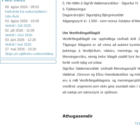
Fleiri fréttir
5. Hin hliðin á Sigríði Valdemarsdóttur - Sigurður 
09. ágúst 2026 - 09:02
6. Fjöldasöngur.
Hafísfrétt frá veðurstöðinni í
Dagskrárstjóri: Sigurbjörg Björgvinsdóttir
Litlu-Ávík.
03. ágúst 2026 - 15:05
Aðgangseyrir kr. 1.500.- sem rennur óskiptur til M
Veðrið í Júlí 2026.
02. júlí 2026 - 11:05
Um Vestfirðingafélagið
Veðrið í Júní 2026.
Vestfirðingafélagið var upphaflega stofnað árið 19
03. júní 2026 - 12:20
Veðrið í maí 2026.
Tilgangur félagsins er að vinna að aukinni kynni
27. maí 2026 - 10:20
þekkingu á Vestfjörðum, náttúru, menningu og atv
Skipt um sjálfvirku veðurstöðina.
Menningarvöku, einnig hefur félagið staðið fyrir 
ferðir verið mjög vel sóttar.
Sigríður Valdemarsdóttir stofnaði Menningarsjóð V
Valdimar Jónsson og Elínu Hannibalsdóttur og móður
eru á milli Vestfirðingafélagsins og menningarsjó
vestfirsk ungmenni sem ekki geta stundað nám í sin
að sækja um námsstyrk úr sjóðnum.
Athugasemdir
Til