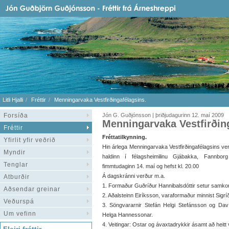
Litli Hjalli
Fréttir
Menningarvaka Vestfirðingafélagsins.
Forsíða
Jón G. Guðjónsson | þriðjudagurinn 12. maí 2009
Menningarvaka Vestfirðin
Fréttir
Fréttatilkynning.
Yfirlit yfir veðrið
Hin árlega Menningarvaka Vestfirðingafélagsins ve
Myndir
haldinn í félagsheimilinu Gjábakka, Fannbor
Tenglar
fimmtudaginn 14. maí og hefst kl. 20.00
Á dagskránni verður m.a.
Atburðir
1. Formaður Guðríður Hannibalsdóttir setur samk
Aðsendar greinar
2. Aðalsteinn Eiríksson, varaformaður minnist Sigrí
Veðurspá
3. Söngvararnir Stefán Helgi Stefánsson og Davíð
Um vefinn
Helga Hannessonar.
4. Veitingar: Ostar og ávaxtadrykkir ásamt að heitt