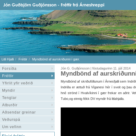
Litli Hjalli
Fréttir
Myndbönd af aurskriðunni í gær.
Forsíða
Jón G. Guðjónsson | föstudagurinn 11. júlí 2014
Myndbönd af aurskriðunni
Fréttir
Myndbönd af skriðuföllunum í Árnesfjalli sem Indrið
Yfirlit yfir veðrið
Indriða er ættuð frá Víganesi hér í sveit og þau 
Myndir
hné strönd í Hvalvíkinni í gær frekar en aðrir. Vef
Tenglar
Tubo,og einnig fékk DV myndir frá litlahjalla.
Atburðir
Aðsendar greinar
Veðurspá
Um vefinn