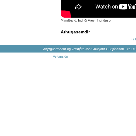
Myndband: Indriði Freyr Indriðason
Athugasemdir
Til
Ábyrgðarmaður og vefstjóri: Jón Guðbjörn Guðjónsson - kt-1
Vefumsjón