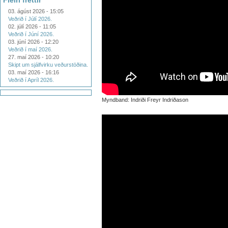
Fleiri fréttir
03. ágúst 2026 - 15:05
Veðrið í Júlí 2026.
02. júlí 2026 - 11:05
Veðrið í Júní 2026.
03. júní 2026 - 12:20
Veðrið í maí 2026.
27. maí 2026 - 10:20
Skipt um sjálfvirku veðurstöðina.
03. maí 2026 - 16:16
Veðrið í Apríl 2026.
Myndband: Indriði Freyr Indriðason