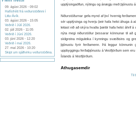
Fleiri fréttir
upplýsingaöflun, nýtingu og ánægju með þjónustu á
09. ágúst 2026 - 09:02
Hafísfrétt frá veðurstöðinni í
Litlu-Ávík.
Niðurstöðurnar gefa mynd af því hvernig ferðamenn ko
03. ágúst 2026 - 15:05
sér upplýsinga og hverju þeir hafa helst áhuga á að
Veðrið í Júlí 2026.
leitast við að skýra hvaða þættir hafa helst áhrif 
02. júlí 2026 - 11:05
nýta megi niðurstöður þessarar könnunar til að g
Veðrið í Júní 2026.
03. júní 2026 - 12:20
skilgreina möguleika í kynningu svæðisins og gre
Veðrið í maí 2026.
þjónustu fyrir ferðamenn. Þá leggur könnunin 
27. maí 2026 - 10:20
uppbyggingu ferðaþjónustu á Vestfjörðum sem eru 
Skipt um sjálfvirku veðurstöðina.
Íslands á Vestfjörðum.
Athugasemdir
Til