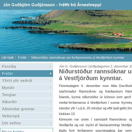
Litli Hjalli
Fréttir
Niðurstöður rannsóknar um ferðamennsku á Vestfjörðum kynntar.
Forsíða
Jón G. Guðjónsson | þriðjudagurinn 2. desember 2
Niðurstöður rannsóknar 
Fréttir
á Vestfjörðum kynntar.
Yfirlit yfir veðrið
Fimmtudaginn 4. desember mun Alda Davíðsdót
Myndir
starfsmaður Rannsókna- og fræðaseturs Hásk
Tenglar
Íslands, kynna niðurstöður úr könnun sem gerð
Atburðir
meðal ferðamanna á Vestfjörðum í sumar. Kynningi
stendur yfir í u.þ.b. 20 mínútur og eftir það gefst tími
Aðsendar greinar
klukkan 13.
Veðurspá
Könnunin var unnin í samstarfi Rannsókna- o
Um vefinn
Vestfjarða og var styrkt af Vaxtasamningi Vestfja
lögðu fyrir ferðamenn spurningalista þar 