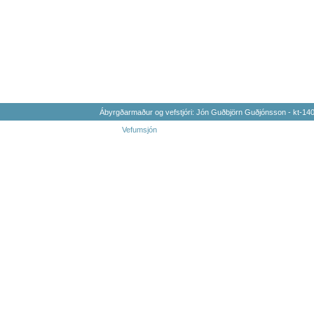
Ábyrgðarmaður og vefstjóri: Jón Guðbjörn Guðjónsson - kt-1
Vefumsjón