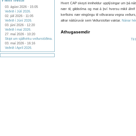
Fleiri fréttir
Hvert CAP skeyti inniheldur upplýsingar um þá nát
03. ágúst 2026 - 15:05
nær til, gildistíma og mat á því hversu mikil áhr
Veðrið í Júlí 2026.
kerfisins nær eingöngu til viðvarana vegna veðurs, 
02. júlí 2026 - 11:05
Veðrið í Júní 2026.
allrar náttúruvár sem Veðurstofan vaktar.
Nánar hér
03. júní 2026 - 12:20
Veðrið í maí 2026.
Athugasemdir
27. maí 2026 - 10:20
Skipt um sjálfvirku veðurstöðina.
Til
03. maí 2026 - 16:16
Veðrið í Apríl 2026.