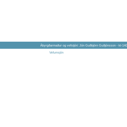
Ábyrgðarmaður og vefstjóri: Jón Guðbjörn Guðjónsson - kt-1
Vefumsjón