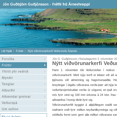
Litli Hjalli
Fréttir
Nýtt viðvörunarkerfi Veðurstofu Íslands.
Forsíða
Jón G. Guðjónsson | föstudagurinn 3. nóvember 2
Nýtt viðvörunarkerfi Veðu
Fréttir
Þann 1. nóvember tók Veðurstofan í notkun n
Yfirlit yfir veðrið
viðvörunarkerfi. Með nýju kerfi er leitast við að 
Myndir
þjónustu við almenning og hagsmunaaðila. He
Tenglar
breytingar í útgáfu viðvarana verða þær að nýja kerfi
veðurfarsþröskuldar verða úr sögunni, en það er
Atburðir
m/s fyrir vind og 100 mm úrkoma á 24 klst. Þau vík
Aðsendar greinar
aðstæðna í hverju tilviki fyrir sig.
Veðurspá
Viðvörunarkerfið byggist á alþjóðlegum staðli 
Um vefinn
stafrænt snið fyrir miðlun neyðartilkynninga og v
stöðluðu formi sem gerir alla miðlun viðvarana s