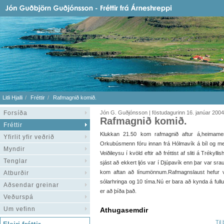
Litli Hjalli
Fréttir
Rafmagnið komið.
Forsíða
Jón G. Guðjónsson | föstudagurinn 16. janúar 2004
Rafmagnið komið.
Fréttir
Klukkan 21.50 kom rafmagnið aftur á,heimamen
Yfirlit yfir veðrið
Orkubúsmenn fóru innan frá Hólmavík á bíl og me
Myndir
Veiðileysu í kvöld eftir að fréttist af sliti á Trékyll
Tenglar
sjást að ekkert ljós var í Djúpavík enn þar var sra
kom aftan að línumönnum.Rafmagnslaust hefur v
Atburðir
sólarhringa og 10 tíma.Nú er bara að kynda á fullu
Aðsendar greinar
er að þíða það.
Veðurspá
Um vefinn
Athugasemdir
Til