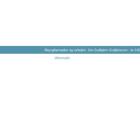
Ábyrgðarmaður og vefstjóri: Jón Guðbjörn Guðjónsson - kt-1
Vefumsjón