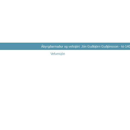
Ábyrgðarmaður og vefstjóri: Jón Guðbjörn Guðjónsson - kt-1
Vefumsjón