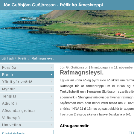
Litli Hjalli
Fréttir
Rafmagnsleysi.
Forsíða
Jón G. Guðjónsson | fimmtudagurinn 11. nóvember
Rafmagnsleysi.
Fréttir
Ég var að vona að ég þyrfti ekki að skrifa um rafmag
Yfirlit yfir veðrið
Rafmagn fór af Árneshreppi um kl 19:08 og fyr
Myndir
Trékyllisheiði enn Þorsteinn Sigfússon svæðisstj
Tenglar
spennivirki í Steingímsfirði,óvíst er hvenar rafmag
Snjókoman kom sem hendi væri feifað um kl 1825
Atburðir
snérist í NNA 11 til 13 m/s og sást ekki út úr aug
Aðsendar greinar
frost rúm 2 stig og skefur í talsverða skafla orðið.
Veðurspá
Um vefinn
Athugasemdir
Til