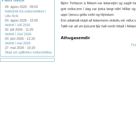
Fleiri fréttir
Björn Torfason á Melum var leitarstjóri og sagði h
09. ágúst 2026 - 09:02
gott veður,enn í dag var þoka langt niðrí hlíðar og s
Hafísfrétt frá veðurstöðinni í
uppi í þessu góða veðri og hlýindum.
Litlu-Ávík.
03. ágúst 2026 - 15:05
Enn aðalmáli skipti að leitarmenn skiluðu sér niður,sa
Veðrið í Júlí 2026.
Talið var að um þúsund fjár hafi verið réttað í Melarét
02. júlí 2026 - 11:05
Veðrið í Júní 2026.
Athugasemdir
03. júní 2026 - 12:20
Veðrið í maí 2026.
Til
27. maí 2026 - 10:20
Skipt um sjálfvirku veðurstöðina.