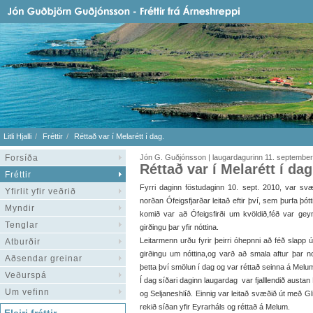
Litli Hjalli
Fréttir
Réttað var í Melarétt í dag.
Forsíða
Jón G. Guðjónsson | laugardagurinn 11. septembe
Réttað var í Melarétt í dag
Fréttir
Fyrri daginn föstudaginn 10. sept. 2010, var sv
Yfirlit yfir veðrið
norðan Ófeigsfjarðar leitað eftir því, sem þurfa þótt
Myndir
komið var að Ófeigsfirði um kvöldið,féð var gey
Tenglar
girðingu þar yfir nóttina.
Leitarmenn urðu fyrir þeirri óhepnni að féð slapp ú
Atburðir
girðingu um nóttina,og varð að smala aftur þar 
Aðsendar greinar
þetta því smölun í dag og var réttað seinna á Melu
Veðurspá
Í dag síðari daginn laugardag var fjalllendið austan
Um vefinn
og Seljaneshlíð. Einnig var leitað svæðið út með Gl
rekið síðan yfir Eyrarháls og réttað á Melum.