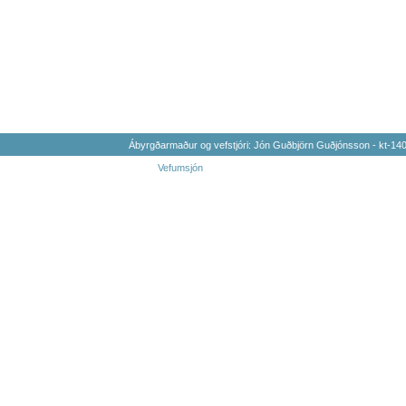
Ábyrgðarmaður og vefstjóri: Jón Guðbjörn Guðjónsson - kt-1
Vefumsjón