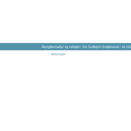
Ábyrgðarmaður og vefstjóri: Jón Guðbjörn Guðjónsson - kt-1
Vefumsjón