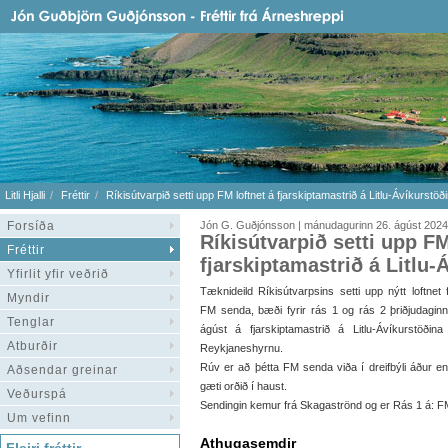
Litli Hjalli
Fréttir
Ríkisútvarpið setti upp FM loftnet á fjarskiptamastrið á Litlu-Ávíkurstöð
Forsíða
Jón G. Guðjónsson | mánudagurinn 26. ágúst 2024
Ríkisútvarpið setti upp FM
Fréttir
fjarskiptamastrið á Litlu-
Yfirlit yfir veðrið
Tæknideild Ríkisútvarpsins setti upp nýtt loftnet f
Myndir
FM senda, bæði fyrir rás 1 og rás 2 þriðjudagin
Tenglar
ágúst á fjarskiptamastrið á Litlu-Ávíkurstöðina
Atburðir
Reykjaneshyrnu.
Rúv er að þétta FM senda viða í dreifbýli áður en
Aðsendar greinar
gæti orðið í haust.
Veðurspá
Sendingin kemur frá Skagaströnd og er Rás 1 á: F
Um vefinn
Athugasemdir