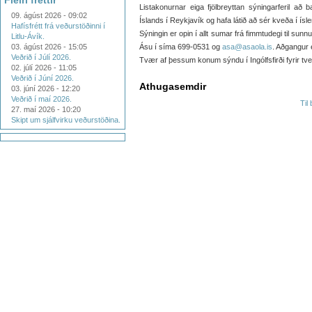
Fleiri fréttir
Listakonurnar eiga fjölbreyttan sýningarferil að
09. ágúst 2026 - 09:02
Íslands í Reykjavík og hafa látið að sér kveða í ísle
Hafísfrétt frá veðurstöðinni í
Sýningin er opin í allt sumar frá fimmtudegi til sunn
Litlu-Ávík.
03. ágúst 2026 - 15:05
Ásu í síma 699-0531 og
asa@asaola.is
. Aðgangur 
Veðrið í Júlí 2026.
Tvær af þessum konum sýndu í Ingólfsfirði fyrir tv
02. júlí 2026 - 11:05
Veðrið í Júní 2026.
Athugasemdir
03. júní 2026 - 12:20
Veðrið í maí 2026.
Til
27. maí 2026 - 10:20
Skipt um sjálfvirku veðurstöðina.