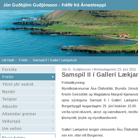
Litli Hjalli
Fréttir
Samspil II í Gallerí Lækjarkoti.
Forsíða
Jón G. Guðjónsson | fimmtudagurinn 23. júní 2011
Samspil II í Gallerí Lækjar
Fréttir
Fréttatilkynning:
Yfirlit yfir veðrið
Myndlistakonurnar Ása Ólafsdóttir, Bryndís Jónsdót
Myndir
Kristín Geirsdóttir og Magdalena Margrét Kjartansdó
Tenglar
opna sýninguna Samspil II í Gallerí Lækjarko
Borgarbyggð laugardaginn 25. júní klukkan 15.00.
Atburðir
verða sýnd olíuverk, akryl- og vatnslitaverk, textílv
Aðsendar greinar
ljósmyndir, þrykk og myndbandsverk.
Veðurspá
Um vefinn
Gallerí Lækjarkot tengist vinnustofu Ásu Ólafsdót
sex km. ofan við Borgarnes.