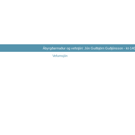
Ábyrgðarmaður og vefstjóri: Jón Guðbjörn Guðjónsson - kt-1
Vefumsjón