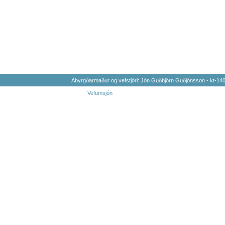
Ábyrgðarmaður og vefstjóri: Jón Guðbjörn Guðjónsson - kt-1
Vefumsjón