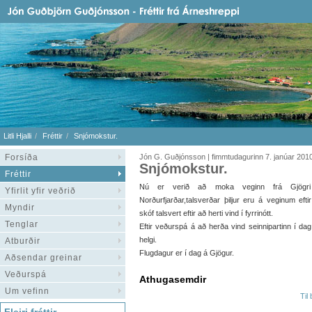
Litli Hjalli
Fréttir
Snjómokstur.
Forsíða
Jón G. Guðjónsson | fimmtudagurinn 7. janúar 201
Snjómokstur.
Fréttir
Nú er verið að moka veginn frá Gjögri 
Yfirlit yfir veðrið
Norðurfjarðar,talsverðar þiljur eru á veginum efti
Myndir
skóf talsvert eftir að herti vind í fyrrinótt.
Tenglar
Eftir veðurspá á að herða vind seinnipartinn í d
helgi.
Atburðir
Flugdagur er í dag á Gjögur.
Aðsendar greinar
Veðurspá
Athugasemdir
Um vefinn
Til