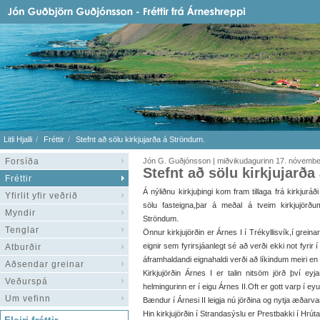
Litli Hjalli
Fréttir
Stefnt að sölu kirkjujarða á Ströndum.
Forsíða
Jón G. Guðjónsson | miðvikudagurinn 17. nóvemb
Stefnt að sölu kirkjujarð
Fréttir
Á nýliðnu kirkjuþingi kom fram tillaga frá kirkjuráð
Yfirlit yfir veðrið
sölu fasteigna,þar á meðal á tveim kirkjujörð
Myndir
Ströndum.
Tenglar
Önnur kirkjujörðin er Árnes I í Trékyllisvík,í gre
eignir sem fyrirsjáanlegt sé að verði ekki not fyrir
Atburðir
áframhaldandi eignahaldi verði að líkindum meiri en 
Aðsendar greinar
Kirkjujörðin Árnes I er talin nitsöm jörð því ey
Veðurspá
helmingurinn er í eigu Árnes II.Oft er gott varp í ey
Um vefinn
Bændur í Árnesi II leigja nú jörðina og nytja æðarva
Hin kirkjujörðin í Strandasýslu er Prestbakki í Hrútaf