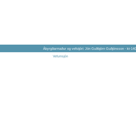
Ábyrgðarmaður og vefstjóri: Jón Guðbjörn Guðjónsson - kt-1
Vefumsjón