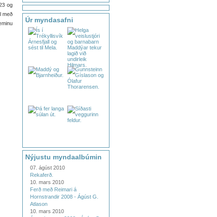
23 og
el með
Úr myndasafni
æminu
Nýjustu myndaalbúmin
07. ágúst 2010
Rekaferð.
10. mars 2010
Ferð með Reimari á
Hornstrandir 2008 - Ágúst G.
Atlason
10. mars 2010