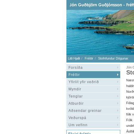
Litli Hjalli
Fréttir
Stofnfundur Dögunar.
Forsíða
Jón 
St
Fréttir
Næst
Yfirlit yfir veðrið
hald
Myndir
Norðv
Tenglar
kjör
Féla
Atburðir
kvöld
Aðsendar greinar
fólk 
Veðurspá
Fólk
Um vefinn
undi
Ásthi