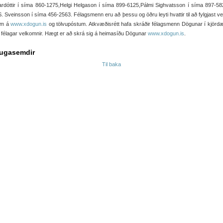
ardóttir í síma 860-1275,Helgi Helgason í síma 899-6125,Pálmi Sighvatsson í síma 897-58
. Sveinsson í síma 456-2563. Félagsmenn eru að þessu og öðru leyti hvattir til að fylgjast v
tum á
www.xdogun.is
og tölvupóstum. Atkvæðisrétt hafa skráðir félagsmenn Dögunar í kjörd
r félagar velkomnir. Hægt er að skrá sig á heimasíðu Dögunar
www.xdogun.is
.
ugasemdir
Til baka