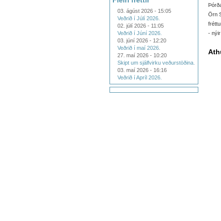
Fleiri fréttir
Þórð
03. ágúst 2026 - 15:05
Örn S
Veðrið í Júlí 2026.
frét
02. júlí 2026 - 11:05
Veðrið í Júní 2026.
- nýi
03. júní 2026 - 12:20
Veðrið í maí 2026.
Ath
27. maí 2026 - 10:20
Skipt um sjálfvirku veðurstöðina.
03. maí 2026 - 16:16
Veðrið í Apríl 2026.