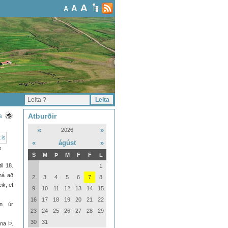
A
A
A
Atburðir
a
«
»
2026
«
ágúst
»
s
S
M
Þ
M
F
F
L
l 18.
1
má að
2
3
4
5
6
7
8
ik; ef
9
10
11
12
13
14
15
16
17
18
19
20
21
22
rn úr
23
24
25
26
27
28
29
30
31
nna Þ.