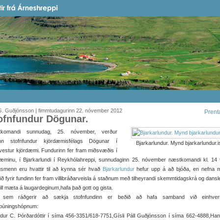
G. Guðjónsson | fimmtudagurinn 22. nóvember 2012
Prent
ofnfundur Dögunar.
komandi sunnudag, 25. nóvember, verður
inn stofnfundur kjördæmisfélags Dögunar í
Bjarkarlundur. Mynd bjarkarlundur.i
estur kjördæmi. Fundurinn fer fram miðsvæðis í
dæminu, í Bjarkarlundi í Reykhólahreppi, sunnudaginn 25. nóvember næstkomandi kl. 14 ti
gsmenn eru hvattir til að kynna sér hvað
Bjarkarlundur
hefur upp á að bjóða, en nefna 
ið fyrir fundinn fer fram villibráðarveisla á staðnum með tilheyrandi skemmtidagskrá og dansle
vill mæta á laugardeginum,hafa það gott og gista.
 sem ráðgerir að sækja stofnfundinn er beðið að hafa samband við einhve
rbúningshópnum:
ldur C. Þórðardóttir í síma 456-3351/618-7751,Gísli Páll Guðjónsson í síma 662-4888,Ha