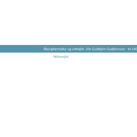
Ábyrgðarmaður og vefstjóri: Jón Guðbjörn Guðjónsson - kt-1
Vefumsjón