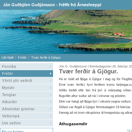
Litli Hjalli
Fréttir
Tvær ferðir á Gjögur.
Forsíða
Jón G. Guðjónsson | fimmtudagurinn 26. febrúar 2
Tvær ferðir á Gjögur.
Fréttir
Þá er búið að fljúga á Gjögur í dag og fór Flugfél
Yfirlit yfir veðrið
Ernir tvær ferðir,í fyrri ferðinni komu farþegar,s
Myndir
höfðu beðið eftir fari frá því á mánudag síðan
Tenglar
flugvélin aftur suður að ná í vörunar og póstinn.
Ekki var hægt að fljúga fyrr í vikunni vegna veðurs.
Atburðir
Síðast var flogið á Gjögur fimmtudaginn 19 febrúar.
Aðsendar greinar
Þannig að nú kom vikupóstur til hreppsbúa og aðrar
Veðurspá
Um vefinn
Athugasemdir
Til