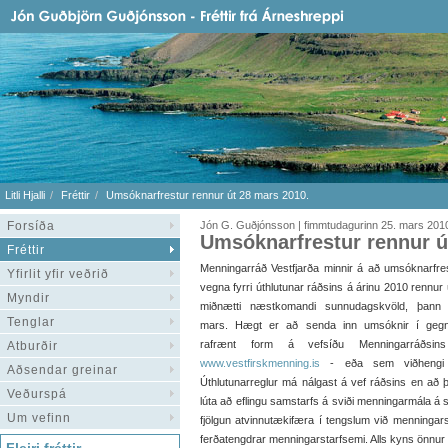
Litli Hjalli
Fréttir
Umsóknarfrestur rennur út 28 mars 2010.
Forsíða
Jón G. Guðjónsson | fimmtudagurinn 25. mars 201
Umsóknarfrestur rennur ú
Fréttir
Menningarráð Vestfjarða minnir á að umsóknarfre
Yfirlit yfir veðrið
vegna fyrri úthlutunar ráðsins á árinu 2010 rennur 
Myndir
miðnætti næstkomandi sunnudagskvöld, þann 
Tenglar
mars. Hægt er að senda inn umsóknir í geg
rafrænt form á vefsíðu Menningarráðsin
Atburðir
www.vestfirskmenning.is
- eða sem viðhengi í
Aðsendar greinar
Úthlutunarreglur má nálgast á vef ráðsins en að þe
Veðurspá
lúta að eflingu samstarfs á sviði menningarmála 
Um vefinn
fjölgun atvinnutækifæra í tengslum við menningars
ferðatengdrar menningarstarfsemi. Alls kyns önnur 