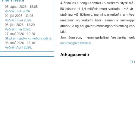
Fleiri fréttir
Á árinu 2009 fengu samtals 85 verkefni styrki frá M
03. ágúst 2026 - 15:05
50 þúsund til 1,4 milljónir hvert verkefni. Það 
Veðrið í Júlí 2026.
stuðning við fjölbreytt menningarverkefni um Ve
02. júlí 2026 - 11:05
Veðrið í Júní 2026.
umsóknir og verkefni borin saman á samkeppnis
03. júní 2026 - 12:20
afmörkuð og áhugaverð menningarverkefni og vanda
Veðrið í maí 2026.
fáist.
27. maí 2026 - 10:20
Jón Jónsson, menningarfulltrúi Vestfjarða, ge
Skipt um sjálfvirku veðurstöðina.
03. maí 2026 - 16:16
menning@vestfirdir.is
.
Veðrið í Apríl 2026.
Athugasemdir
Til