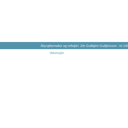
Ábyrgðarmaður og vefstjóri: Jón Guðbjörn Guðjónsson - kt-1
Vefumsjón