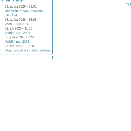
Fleiri fréttir
Til
09. ágúst 2026 - 09:02
Hafísfrétt frá veðurstöðinni í
Litlu-Ávík.
03. ágúst 2026 - 15:05
Veðrið í Júlí 2026.
02. júlí 2026 - 11:05
Veðrið í Júní 2026.
03. júní 2026 - 12:20
Veðrið í maí 2026.
27. maí 2026 - 10:20
Skipt um sjálfvirku veðurstöðina.