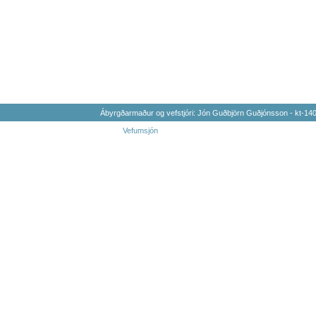
Ábyrgðarmaður og vefstjóri: Jón Guðbjörn Guðjónsson - kt-1
Vefumsjón