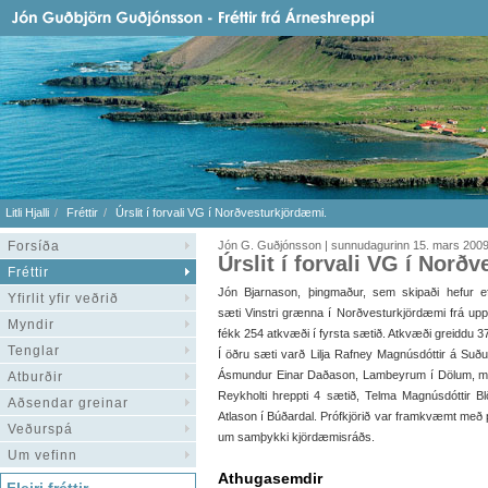
Litli Hjalli
Fréttir
Úrslit í forvali VG í Norðvesturkjördæmi.
Forsíða
Jón G. Guðjónsson | sunnudagurinn 15. mars 200
Úrslit í forvali VG í Norð
Fréttir
Jón Bjarnason, þingmaður, sem skipaði hefur e
Yfirlit yfir veðrið
sæti Vinstri grænna í Norðvesturkjördæmi frá upph
Myndir
fékk 254 atkvæði í fyrsta sætið. Atkvæði greiddu 3
Tenglar
Í öðru sæti varð Lilja Rafney Magnúsdóttir á Suðu
Ásmundur Einar Daðason, Lambeyrum í Dölum, með 
Atburðir
Reykholti hreppti 4 sætið, Telma Magnúsdóttir Bl
Aðsendar greinar
Atlason í Búðardal. Prófkjörið var framkvæmt með p
Veðurspá
um samþykki kjördæmisráðs.
Um vefinn
Athugasemdir